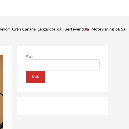
mellom Gran Canaria, Lanzarote og Fuerteventura
Motevisning på San
Søk
Søk