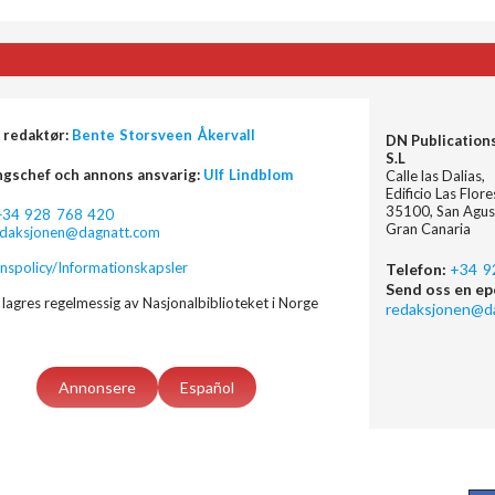
 redaktør:
Bente Storsveen Åkervall
DN Publication
S.L
ngschef och annons ansvarig:
Ulf Lindblom
Calle las Dalias,
Edificio Las Flor
35100, San Agus
+34 928 768 420
Gran Canaria
edaksjonen@dagnatt.com
nspolicy/Informationskapsler
Telefon:
+34 9
Send oss en ep
lagres regelmessig av Nasjonalbiblioteket i Norge
redaksjonen@d
Annonsere
Español