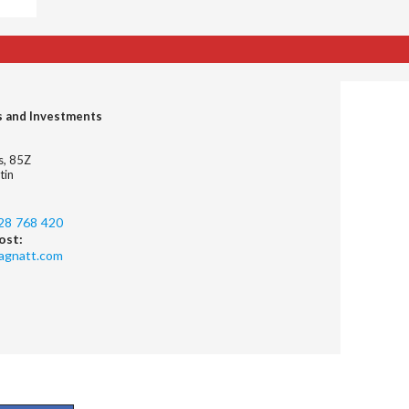
s and Investments
es, 85Z
tin
28 768 420
ost:
agnatt.com