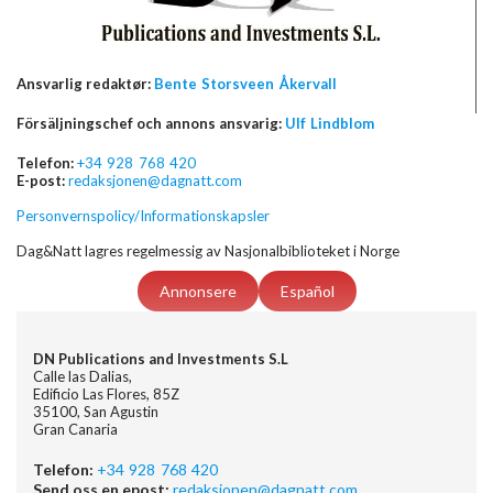
Ansvarlig redaktør:
Bente Storsveen Åkervall
Försäljningschef och annons ansvarig:
Ulf Lindblom
Telefon:
+34 928 768 420
E-post:
redaksjonen@dagnatt.com
Personvernspolicy/Informationskapsler
Dag&Natt lagres regelmessig av Nasjonalbiblioteket i Norge
Annonsere
Español
DN Publications and Investments S.L
Calle las Dalias,
Edificio Las Flores, 85Z
35100, San Agustin
Gran Canaria
Telefon:
+34 928 768 420
Send oss en epost:
redaksjonen@dagnatt.com