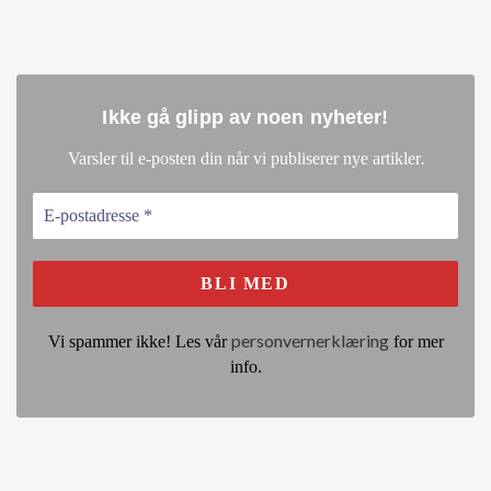
Ikke gå glipp av noen nyheter
!
.
Varsler til e-posten din når vi publiserer nye artikler
personvernerklæring
Vi spammer ikke! Les vår
for mer
info.