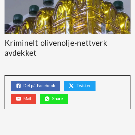
Kriminelt olivenolje-nettverk
avdekket
Del på Facebook
Twitter
Mail
Share