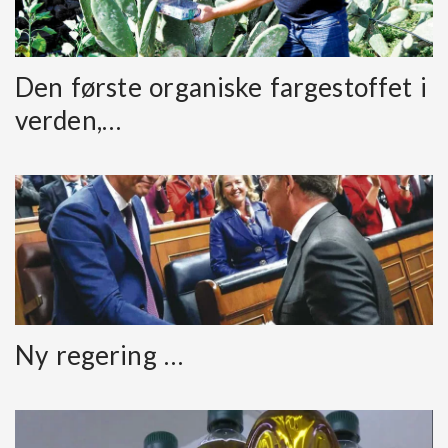
Den første organiske fargestoffet i
verden,…
Ny regering …