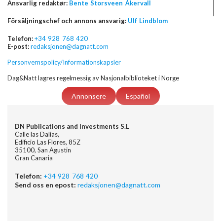
Ansvarlig redaktør:
Bente Storsveen Åkervall
Försäljningschef och annons ansvarig:
Ulf Lindblom
Telefon:
+34 928 768 420
E-post:
redaksjonen@dagnatt.com
Personvernspolicy/Informationskapsler
Dag&Natt lagres regelmessig av Nasjonalbiblioteket i Norge
Annonsere
Español
DN Publications and Investments S.L
Calle las Dalias,
Edificio Las Flores, 85Z
35100, San Agustin
Gran Canaria
Telefon:
+34 928 768 420
Send oss en epost:
redaksjonen@dagnatt.com