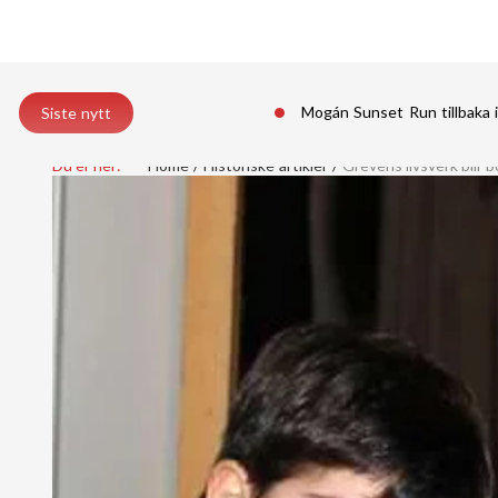
Mogán Sunset Run tillbaka 
Siste nytt
Du er her:
Home
Historiske artikler
Grevens livsverk blir 