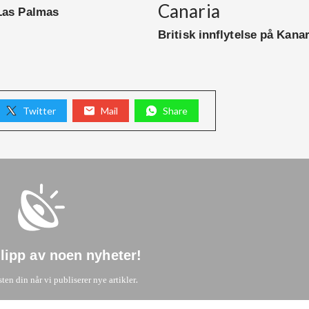
Canaria
Las Palmas
Britisk innflytelse på Kana
Twitter
Mail
Share
glipp av noen nyheter
!
.
sten din når vi publiserer nye artikler