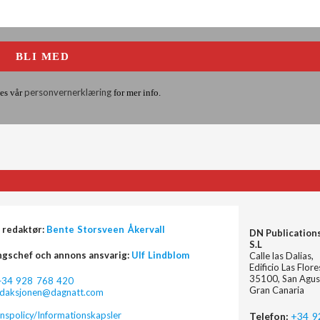
personvernerklæring
es vår
for mer info.
 redaktør:
Bente Storsveen Åkervall
DN Publication
S.L
ngschef och annons ansvarig:
Ulf Lindblom
Calle las Dalias,
Edificio Las Flor
35100, San Agus
+34 928 768 420
Gran Canaria
edaksjonen@dagnatt.com
nspolicy/Informationskapsler
Telefon:
+34 9