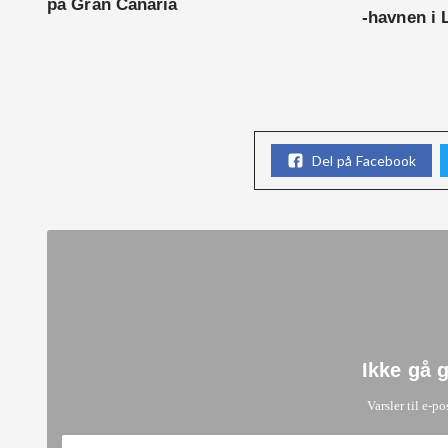
på Gran Canaria
-havnen i 
Del på Facebook
Ikke gå 
Varsler til e-po