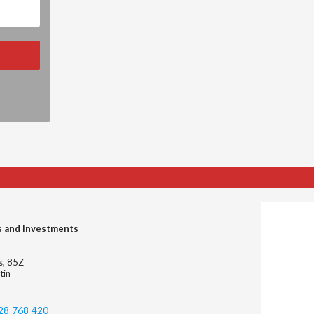
s and Investments
es, 85Z
tin
28 768 420