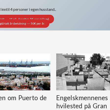
nntil 4 personer i egen husstand..
t --- 1€ nå, deretter 5€ per måned.
Natt årsbetalning --- 50€ per år.
ien om Puerto de
Engelskmennenes 
hvilested på Gran