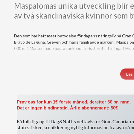
Maspalomas unika utveckling blir en
av två skandinaviska kvinnor som 
Den som har haft mest betydelse för dagens näringsliv på Gran C
Bravo de Laguna. Greven och hans familj ägde marken i Maspaloma
000 m2. Marken hade bästa tänkbara turistförutsättningar! Hist
gigantiska område till dagens Maspalomas är gastkramande!...
Du må være medlem for å få tilgang til dette innholdet.
Les 
Vis medlemsnivåer
Logg inn her
Prøv oss for kun 1€ første måned, deretter 5€ pr. mnd.
Det er ingen bindingstid. Årlig abonnement: 50€
Få full tilgang til Dag&Natt`s nettavis for Gran Canaria, me
statestikker, kronikker og nyttig informasjon fra øya på 