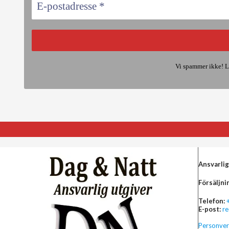
Vi spammer ikke! L
Ansvarlig
Försäljni
Telefon:
E-post:
r
Personver