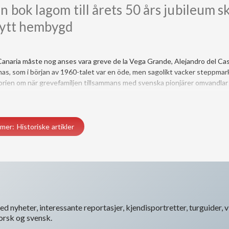
 bok lagom till årets 50 års jubileum s
bytt hembygd
anaria måste nog anses vara greve de la Vega Grande, Alejandro del Cast
s, som i början av 1960-talet var en öde, men sagolikt vacker steppmar
orien om när grevefamiljen tillsammans med svenska pionjärer omvandlar
mer: Historiske artikler
d nyheter, interessante reportasjer, kjendisportretter, turguider, vi
norsk og svensk.