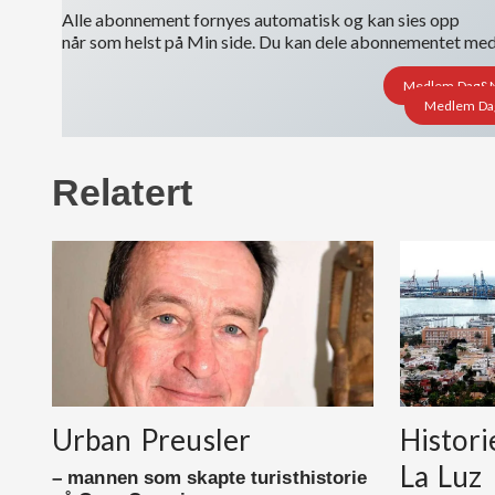
Alle abonnement fornyes automatisk og kan sies opp
når som helst på Min side. Du kan dele abonnementet med i
Medlem Dag&Nat
Medlem Dag&
Relatert
Urban Preusler
Histor
La Luz
– mannen som skapte turisthistorie