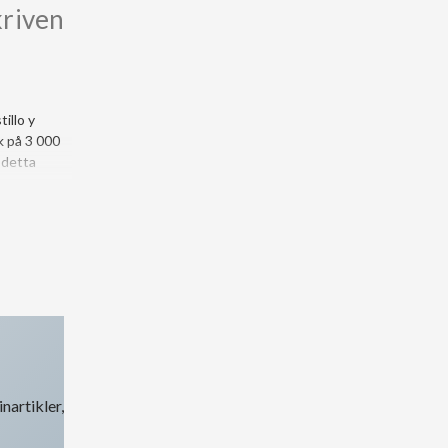
kriven
illo y
k på 3 000
 detta
nartikler,