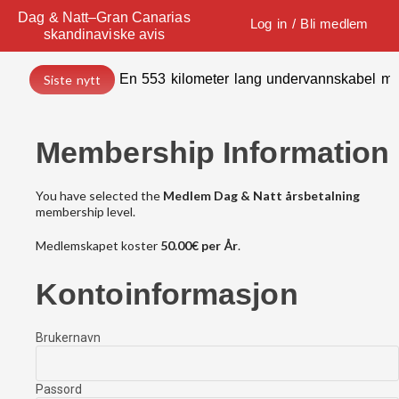
Dag & Natt–Gran Canarias
Log in / Bli medlem
skandinaviske avis
En 553 kilometer lang undervannskabel med
Siste nytt
Membership Information
You have selected the
Medlem Dag & Natt årsbetalning
membership level.
Medlemskapet koster
50.00€ per År
.
Kontoinformasjon
Brukernavn
Passord