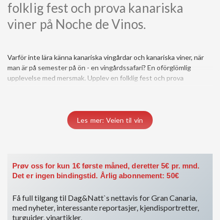
folklig fest och prova kanariska
viner på Noche de Vinos.
Varför inte lära känna kanariska vingårdar och kanariska viner, när
kanariska viner på Noche de Vinos. Institutionen Noche de Vinos.
Canaria. Det handlar om en festlig vinmarknad, där öns vinbönder
man är på semester på ön - en vingårdssafari? En oförglömlig
Sedan 2014 har mer än fyrtio Noche de Vinos arrangerats på Gran
upplevelse med mersmak. Upplev en folklig fest och prova
Les mer: Veien til vin
Prøv oss for kun 1€ første måned, deretter 5€ pr. mnd.
Det er ingen bindingstid. Årlig abonnement: 50€
Få full tilgang til Dag&Natt`s nettavis for Gran Canaria,
med nyheter, interessante reportasjer, kjendisportretter,
turguider, vinartikler,