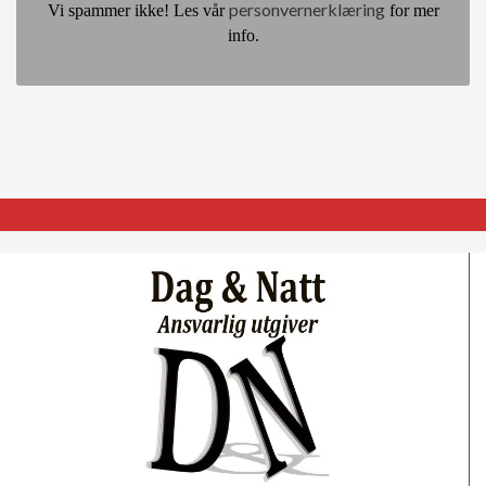
personvernerklæring
Vi spammer ikke! Les vår
for mer
info.