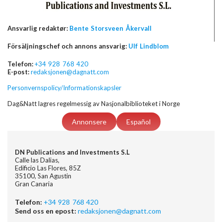
Ansvarlig redaktør:
Bente Storsveen Åkervall
Försäljningschef och annons ansvarig:
Ulf Lindblom
Telefon:
+34 928 768 420
E-post:
redaksjonen@dagnatt.com
Personvernspolicy/Informationskapsler
Dag&Natt lagres regelmessig av Nasjonalbiblioteket i Norge
Annonsere
Español
DN Publications and Investments S.L
Calle las Dalias,
Edificio Las Flores, 85Z
35100, San Agustin
Gran Canaria
Telefon:
+34 928 768 420
Send oss en epost:
redaksjonen@dagnatt.com