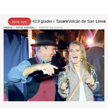
43,9 grader i Tasarte
Volcán de San Lorenz
Siste nytt
Home
Arne Beldau
”Noche de Vinos”