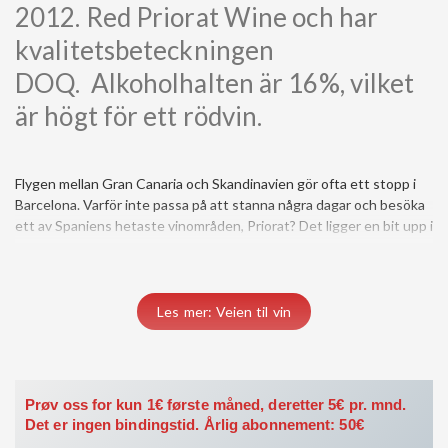
2012. Red Priorat Wine och har
kvalitetsbeteckningen
DOQ. Alkoholhalten är 16%, vilket
är högt för ett rödvin.
Flygen mellan Gran Canaria och Skandinavien gör ofta ett stopp i
bergen 10 mil sydväst om Barcelona. I Priorat kan man träffa
Barcelona. Varför inte passa på att stanna några dagar och besöka
Dominic Baimaguet som sedan 20 år äger en liten ekologisk
ett av Spaniens hetaste vinområden, Priorat? Det ligger en bit upp i
Les mer: Veien til vin
Prøv oss for kun 1€ første måned, deretter 5€ pr. mnd.
Det er ingen bindingstid. Årlig abonnement: 50€