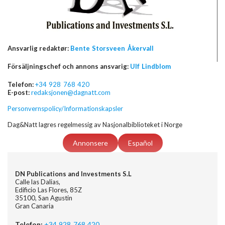
Ansvarlig redaktør:
Bente Storsveen Åkervall
Försäljningschef och annons ansvarig:
Ulf Lindblom
Telefon:
+34 928 768 420
E-post:
redaksjonen@dagnatt.com
Personvernspolicy/Informationskapsler
Dag&Natt lagres regelmessig av Nasjonalbiblioteket i Norge
Annonsere
Español
DN Publications and Investments S.L
Calle las Dalias,
Edificio Las Flores, 85Z
35100, San Agustin
Gran Canaria
Telefon:
+34 928 768 420