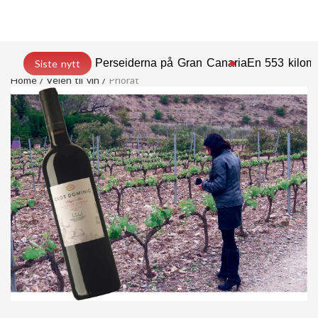
Perseiderna på Gran Canaria
En 553 kilome
Siste nytt
Home
Veien til vin
Priorat