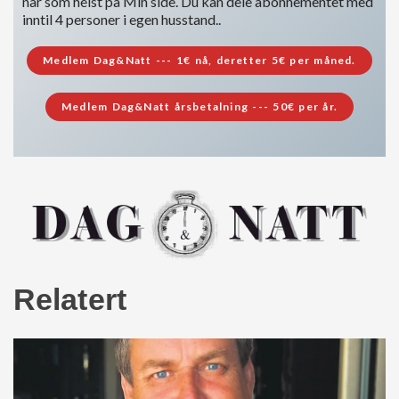
når som helst på Min side. Du kan dele abonnementet med
inntil 4 personer i egen husstand..
Medlem Dag&Natt --- 1€ nå, deretter 5€ per måned.
Medlem Dag&Natt årsbetalning --- 50€ per år.
Relatert