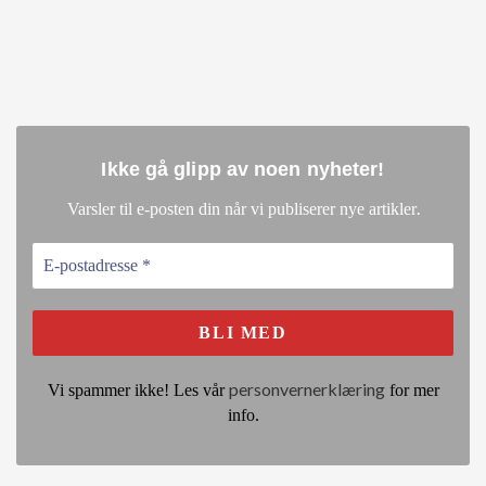
Ikke gå glipp av noen nyheter
!
.
Varsler til e-posten din når vi publiserer nye artikler
personvernerklæring
Vi spammer ikke! Les vår
for mer
info.