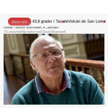
43,9 grader i Tasarte
Volcán de San Lorenz
Siste nytt
Home
Bente Storsveen Ã…kervall
Et uhøytidelig møte med David Bramwell