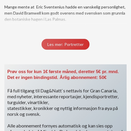
Mange mente at Eric Sventenius hadde en vanskelig personlighet,
men David Bramwell kom godt overens med svensken som grunnla
den botaniske hagen i Las Palmas.
Etter at Eric Sventenius døde i en tragisk trafikk ulykke rett
utenfor parken han selv hadde vært med på å skape, fikk David
Bramwell et telegram fra Cabildo ..
Les mer: Portretter
Du må være medlem for å få tilgang til dette innholdet.
Vis medlemsnivåer
Logg inn her
Prøv oss for kun 1€ første måned, deretter 5€ pr. mnd.
Det er ingen bindingstid. Årlig abonnement: 50€
Få full tilgang til Dag&Natt`s nettavis for Gran Canaria,
med nyheter, interessante reportasjer, kjendisportretter,
turguider, vinartikler,
statestikker, kronikker og nyttig informasjon fra øya på
norsk og svensk.
Alle abonnement fornyes automatisk og kan sies opp