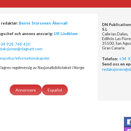
 redaktør:
Bente Storsveen Åkervall
DN Publication
S.L
ngschef och annons ansvarig:
Ulf Lindblom
Calle las Dalias,
Edificio Las Flor
35100, San Agus
+34 928 768 420
Gran Canaria
edaksjonen@dagnatt.com
nspolicy/Informationskapsler
Telefon:
+34 9
Send oss en ep
lagres regelmessig av Nasjonalbiblioteket i Norge
redaksjonen@d
Annonsere
Español