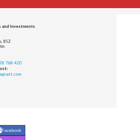
s and Investments
es, 85Z
tin
28 768 420
ost:
agnatt.com
Facebook