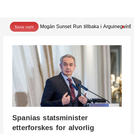
Mogán Sunset Run tillbaka i Arguineguín
En
Siste nytt
Spanias statsminister
etterforskes for alvorlig