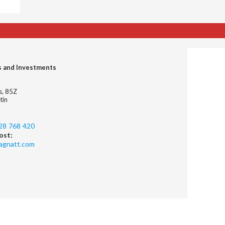
s and Investments
es, 85Z
tin
28 768 420
ost:
agnatt.com