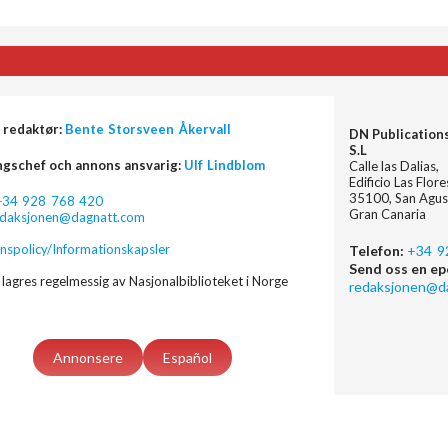
 redaktør:
Bente Storsveen Åkervall
DN Publication
S.L
ngschef och annons ansvarig:
Ulf Lindblom
Calle las Dalias,
Edificio Las Flor
35100, San Agus
+34 928 768 420
Gran Canaria
edaksjonen@dagnatt.com
nspolicy/Informationskapsler
Telefon:
+34 9
Send oss en ep
lagres regelmessig av Nasjonalbiblioteket i Norge
redaksjonen@d
Annonsere
Español