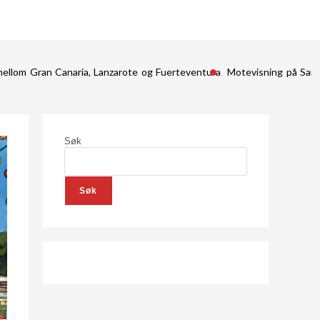
mellom Gran Canaria, Lanzarote og Fuerteventura
Motevisning på San
Søk
Søk