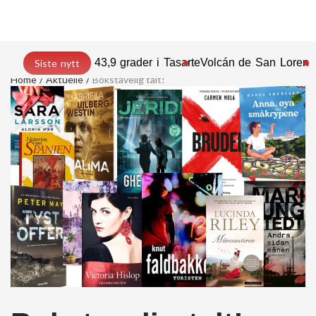
43,9 grader i Tasarte
Volcán de San Lorenz
Siste nytt
Home
Aktuelle
Bokstavelig talt!