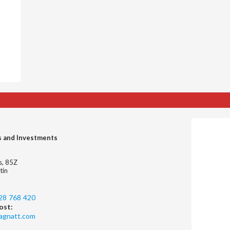
s and Investments
es, 85Z
tin
28 768 420
ost:
agnatt.com