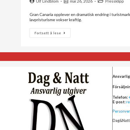
Ulf Lindblom
mai 26, 2026
Pressklipp
Gran Canaria opplever en dramatisk endring i turistmar
lavpristurisme vokser kraftig.
Fortsett å lese
Ansvarlig
Försäljni
Telefon:
E-post:
r
Personver
Dag&Natt 