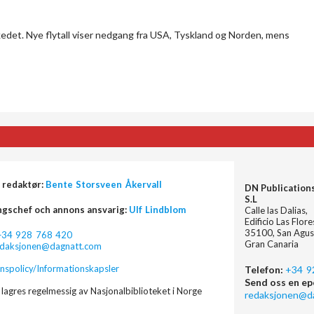
kedet. Nye flytall viser nedgang fra USA, Tyskland og Norden, mens
 redaktør:
Bente Storsveen Åkervall
DN Publication
S.L
ngschef och annons ansvarig:
Ulf Lindblom
Calle las Dalias,
Edificio Las Flor
35100, San Agus
+34 928 768 420
Gran Canaria
edaksjonen@dagnatt.com
nspolicy/Informationskapsler
Telefon:
+34 9
Send oss en ep
lagres regelmessig av Nasjonalbiblioteket i Norge
redaksjonen@d