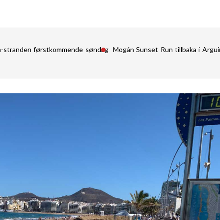
in-stranden førstkommende søndag
Mogán Sunset Run tillbaka i Argu