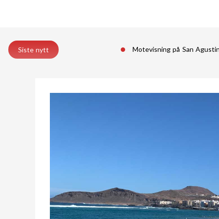
Motevisning på San Agust
Siste nytt