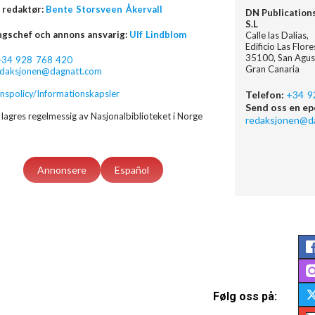
 redaktør:
Bente Storsveen Åkervall
DN Publication
S.L
ngschef och annons ansvarig:
Ulf Lindblom
Calle las Dalias,
Edificio Las Flor
35100, San Agus
+34 928 768 420
Gran Canaria
edaksjonen@dagnatt.com
nspolicy/Informationskapsler
Telefon:
+34 9
Send oss en ep
lagres regelmessig av Nasjonalbiblioteket i Norge
redaksjonen@d
Annonsere
Español
Følg oss på: