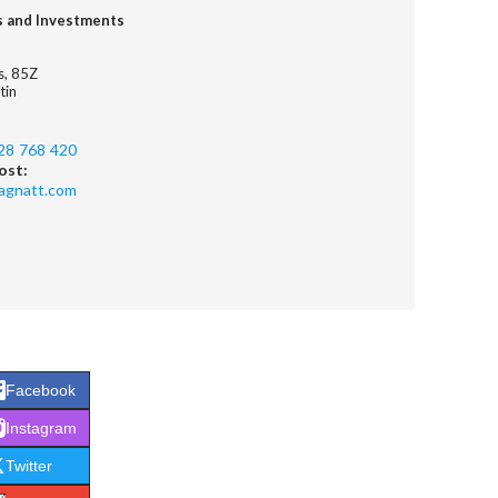
s and Investments
es, 85Z
tin
28 768 420
ost:
agnatt.com
Facebook
Instagram
Twitter