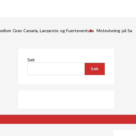
mellom Gran Canaria, Lanzarote og Fuerteventura
Motevisning på San
Søk
Søk