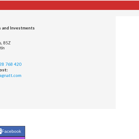
s and Investments
es, 85Z
tin
28 768 420
ost:
agnatt.com
Facebook