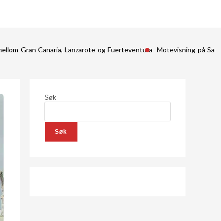
mellom Gran Canaria, Lanzarote og Fuerteventura
Motevisning på San
Søk
Søk