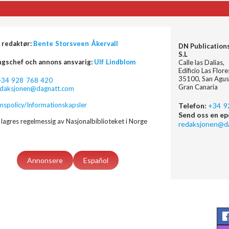
 redaktør:
Bente Storsveen Åkervall
DN Publication
S.L
ngschef och annons ansvarig:
Ulf Lindblom
Calle las Dalias,
Edificio Las Flor
35100, San Agus
+34 928 768 420
Gran Canaria
edaksjonen@dagnatt.com
nspolicy/Informationskapsler
Telefon:
+34 9
Send oss en ep
lagres regelmessig av Nasjonalbiblioteket i Norge
redaksjonen@d
Annonsere
Español