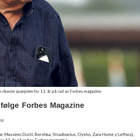
en rikeste spanjolen for 12. år på rad av Forbes magazine
 ifølge Forbes Magazine
ipp
 Massimo Dutti, Bershka, Stradivarius, Oysho, Zara Home y Lefties),
for 12. år på rad av Forbes magazine.