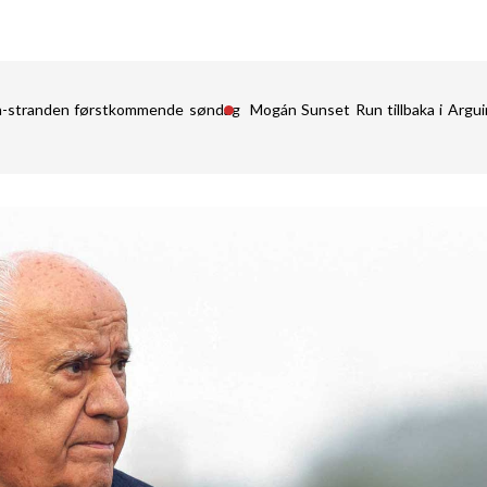
in-stranden førstkommende søndag
Mogán Sunset Run tillbaka i Argu