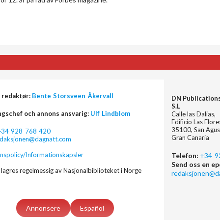
 redaktør:
Bente Storsveen Åkervall
DN Publication
S.L
ngschef och annons ansvarig:
Ulf Lindblom
Calle las Dalias,
Edificio Las Flor
35100, San Agus
+34 928 768 420
Gran Canaria
edaksjonen@dagnatt.com
nspolicy/Informationskapsler
Telefon:
+34 9
Send oss en ep
lagres regelmessig av Nasjonalbiblioteket i Norge
redaksjonen@d
Annonsere
Español