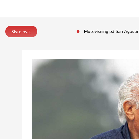
Motevisning på San Agust
Siste nytt