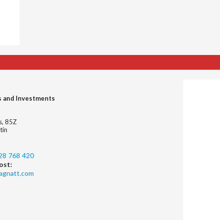
s and Investments
es, 85Z
tin
28 768 420
ost:
agnatt.com