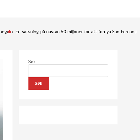
ineguín
En satsning på nästan 50 miljoner för att förnya San Fernan
Søk
Søk