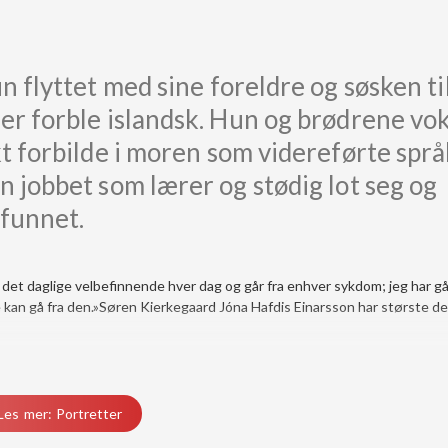
n flyttet med sine foreldre og søsken ti
ger forble islandsk. Hun og brødrene vo
kt forbilde i moren som videreførte språ
n jobbet som lærer og stødig lot seg og
mfunnet.
 til det daglige velbefinnende hver dag og går fra enhver sykdom; jeg har gå
kan gå fra den.»Søren Kierkegaard Jóna Hafdis Einarsson har største dele
Les mer: Portretter