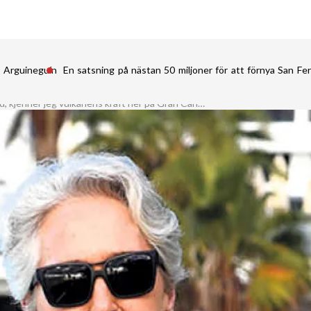
i Arguineguín
En satsning på nästan 50 miljoner för att förnya San 
Som på Island, kjenner jeg vulkanens kraft her på Gran Canaria