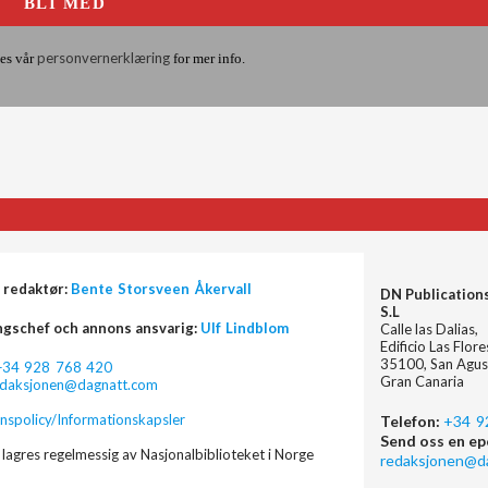
personvernerklæring
es vår
for mer info.
 redaktør:
Bente Storsveen Åkervall
DN Publication
S.L
ngschef och annons ansvarig:
Ulf Lindblom
Calle las Dalias,
Edificio Las Flor
35100, San Agus
+34 928 768 420
Gran Canaria
edaksjonen@dagnatt.com
nspolicy/Informationskapsler
Telefon:
+34 9
Send oss en ep
lagres regelmessig av Nasjonalbiblioteket i Norge
redaksjonen@d