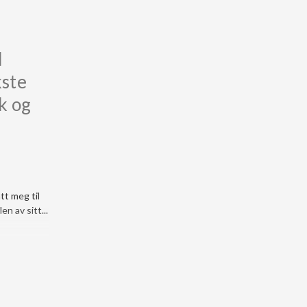
l
kste
k og
tt meg til
n av sitt...