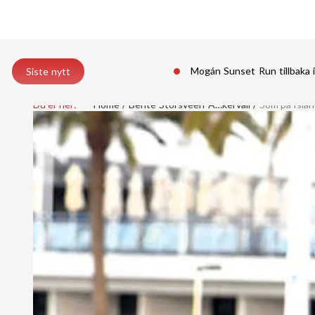
Mogán Sunset Run tillbaka 
Siste nytt
Du er her:
Home
Bente Storsveen Ã…kervall