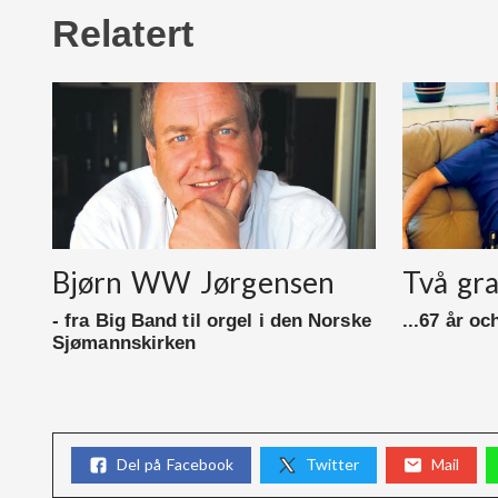
Relatert
Bjørn WW Jørgensen
Två gr
- fra Big Band til orgel i den Norske
...67 år och
Sjømannskirken
Del på Facebook
Twitter
Mail