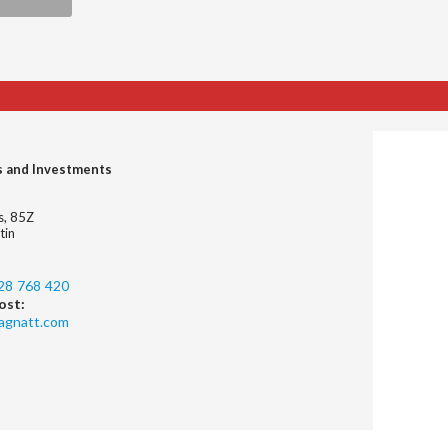
s and Investments
es, 85Z
tin
28 768 420
ost:
agnatt.com