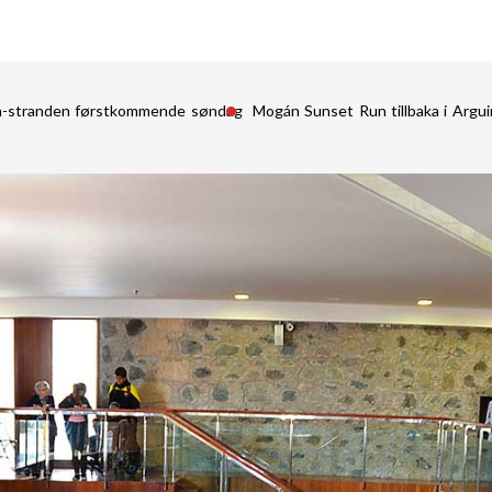
in-stranden førstkommende søndag
Mogán Sunset Run tillbaka i Argu