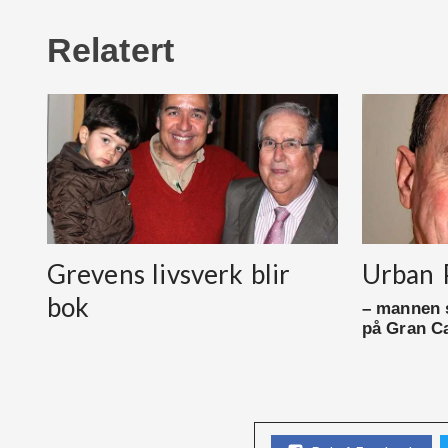
Relatert
Grevens livsverk blir
Urban 
bok
– mannen s
på Gran C