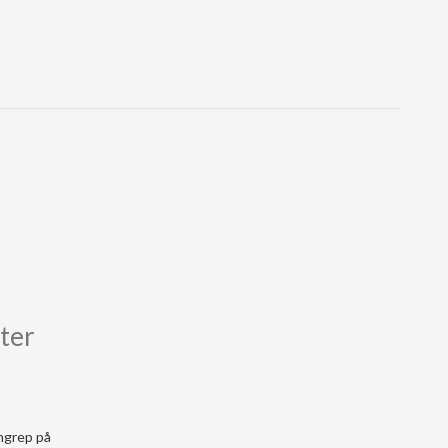
å
eter
ngrep på