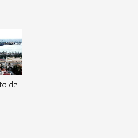
to de