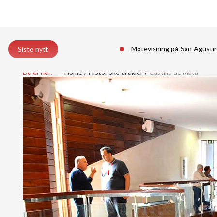
Motevisning på San Agust
Siste nytt
Du er her:
Home
Historiske artikler
Castillo de Mata