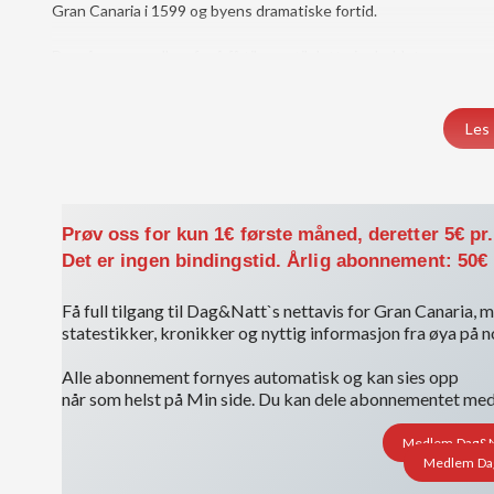
Gran Canaria i 1599 og byens dramatiske fortid.
Du må være medlem for å få tilgang til dette innholdet.
Vis medlemsnivåer
Logg inn her
Les 
Prøv oss for kun 1€ første måned, deretter 5€ pr
Det er ingen bindingstid. Årlig abonnement: 50€
Få full tilgang til Dag&Natt`s nettavis for Gran Canaria, me
statestikker, kronikker og nyttig informasjon fra øya på 
Alle abonnement fornyes automatisk og kan sies opp
når som helst på Min side. Du kan dele abonnementet med i
Medlem Dag&Nat
Medlem Dag&