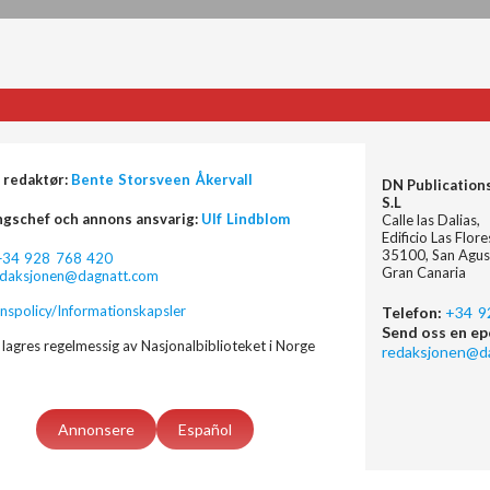
 redaktør:
Bente Storsveen Åkervall
DN Publication
S.L
ngschef och annons ansvarig:
Ulf Lindblom
Calle las Dalias,
Edificio Las Flor
35100, San Agus
+34 928 768 420
Gran Canaria
edaksjonen@dagnatt.com
nspolicy/Informationskapsler
Telefon:
+34 9
Send oss en ep
lagres regelmessig av Nasjonalbiblioteket i Norge
redaksjonen@d
Annonsere
Español