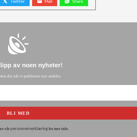
Twitter
Mail
Share
glipp av noen nyheter
!
.
sten din når vi publiserer nye artikler
personvernerklæring
es vår
for mer info.