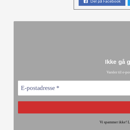
Del på Facebook
Ikke gå 
Varsler til e-po
Vi spammer ikke! L