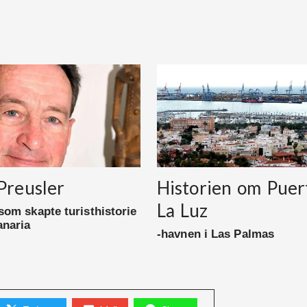
Preusler
Historien om Puer
La Luz
om skapte turisthistorie
anaria
-havnen i Las Palmas