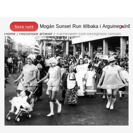
Mogán Sunset Run tillbaka i Arguineguín
En
Siste nytt
Home
Historiske artikler
Karnevalen som besegrade rädslan