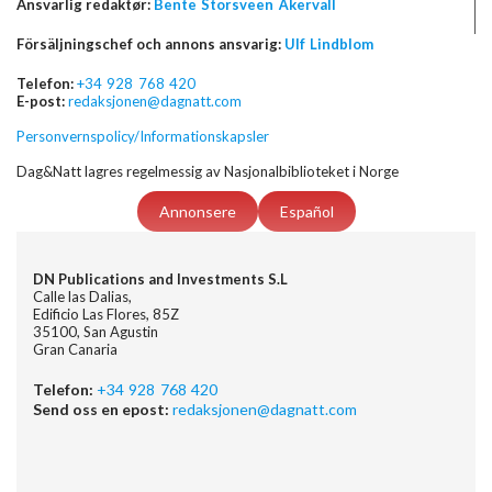
Ansvarlig redaktør:
Bente Storsveen Åkervall
Försäljningschef och annons ansvarig:
Ulf Lindblom
Telefon:
+34 928 768 420
E-post:
redaksjonen@dagnatt.com
Personvernspolicy/Informationskapsler
Dag&Natt lagres regelmessig av Nasjonalbiblioteket i Norge
Annonsere
Español
DN Publications and Investments S.L
Calle las Dalias,
Edificio Las Flores, 85Z
35100, San Agustin
Gran Canaria
Telefon:
+34 928 768 420
Send oss en epost:
redaksjonen@dagnatt.com