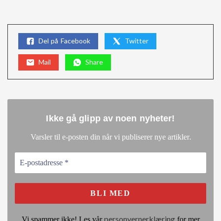
Del på Facebook
Twitter
Mail
Share
Ikke gå glipp av noen nyheter
!
.
Varsler til e-posten din når vi publiserer nye artikler
personvernerklæring
Vi spammer ikke! Les vår
for mer