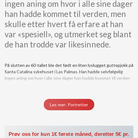
ingen aning om hvor i alle sine dager
han hadde kommet til verden, men
skulle etter hvert få erfare at han
var «spesiell», og utmerket seg blant
de han trodde var likesinnede.
På slutten av 60-tallet ble det født en liten lyslugget guttepjokk på
Santa Catalina sykehuset i Las Palmas. Han hadde selvfølgelig
ingen aning om hvor i alle sine dager han hadde kommet til verden
Du må være medlem for å få tilgang til dette innholdet.
Vis medlemsnivåer
Logg inn her
Les mer: Portretter
Prøv oss for kun 1€ første måned, deretter 5€ pr.