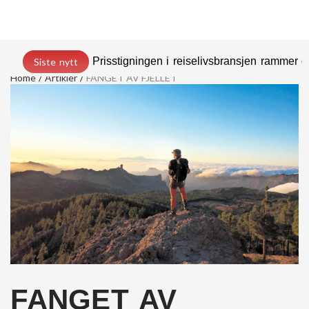
Prisstigningen i reiselivsbransjen rammer
Siste nytt
Home
Artikler
FANGET AV FJELLET
FANGET AV