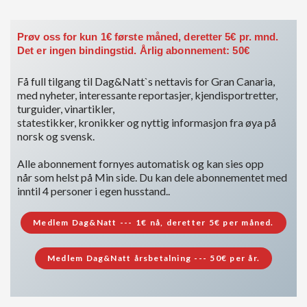
Du må være medlem for å få tilgang til dette innholdet.
Prøv oss for kun 1€ første måned, deretter 5€ pr. mnd.
Vis medlemsnivåer
Logg inn her
Det er ingen bindingstid. Årlig abonnement: 50€
Få full tilgang til Dag&Natt`s nettavis for Gran Canaria,
med nyheter, interessante reportasjer, kjendisportretter,
turguider, vinartikler,
statestikker, kronikker og nyttig informasjon fra øya på
norsk og svensk.
Alle abonnement fornyes automatisk og kan sies opp
når som helst på Min side. Du kan dele abonnementet med
inntil 4 personer i egen husstand..
Medlem Dag&Natt --- 1€ nå, deretter 5€ per måned.
Medlem Dag&Natt årsbetalning --- 50€ per år.