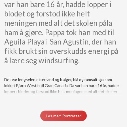
var han bare 16 år, hadde lopper i
blodet og forstod ikke helt
meningen med alt det skolen påla
ham å gjøre. Pappa tok han med til
Aguila Playa i San Agustín, der han
fikk brukt sin overskudds energi på
å lære seg windsurfing.
Det var lengselen etter vind og bølger, blå og ramsalt sjø som
lokket Bjørn Westin til Gran Canaria. Da var han bare 16 år, hadde
lopper i blodet og forstod ikke helt meningen med alt det skolen
påla ham å gjøre. Pappa tok han med til Aguila Playa i San Agustín,
der han fikk brukt sin overskudds energi på å lære seg
windsurfing.... Den gang, i 1983 oppstod kjærligheten til øya og
oppdagelsen av ekte frihet, et stort felleskap med naturen og dens
Les mer: Portretter
..