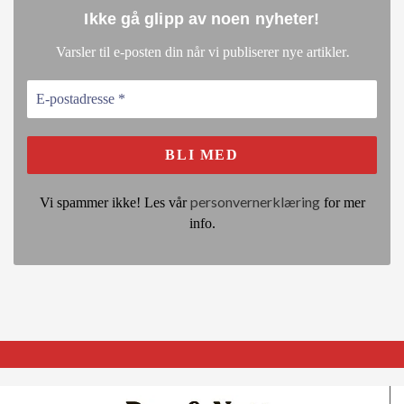
Ikke gå glipp av noen nyheter
!
.
Varsler til e-posten din når vi publiserer nye artikler
personvernerklæring
Vi spammer ikke! Les vår
for mer
info.