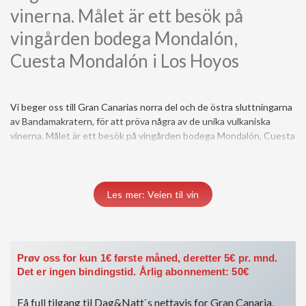
vinerna. Målet är ett besök på
vingården bodega Mondalón,
Cuesta Mondalón i Los Hoyos
Vi beger oss till Gran Canarias norra del och de östra sluttningarna
Mondalón i Los Hoyos. Trender och vulkaniska viner. Medan de allra
åren har vi sett den ena vintrenden ta vid efter den andra. Just nu
av Bandamakratern, för att pröva några av de unika vulkaniska
flesta vinkonsumenter väljer sig ett ”husvin” som passar smak och
vinerna. Målet är ett besök på vingården bodega Mondalón, Cuesta
pris, så finns det likväl några, som prövar nytt och det unika. Genom
Les mer: Veien til vin
Prøv oss for kun 1€ første måned, deretter 5€ pr. mnd.
Det er ingen bindingstid. Årlig abonnement: 50€
Få full tilgang til Dag&Natt`s nettavis for Gran Canaria,