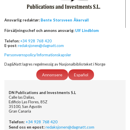
Ansvarlig redaktør:
Bente Storsveen Åkervall
Försäljningschef och annons ansvarig:
Ulf Lindblom
Telefon:
+34 928 768 420
E-post:
redaksjonen@dagnatt.com
Personvernspolicy/Informationskapsler
Dag&Natt lagres regelmessig av Nasjonalbiblioteket i Norge
Annonsere
Español
DN Publications and Investments S.L
Calle las Dalias,
Edificio Las Flores, 85Z
35100, San Agustin
Gran Canaria
Telefon:
+34 928 768 420
Send oss en epost:
redaksjonen@dagnatt.com