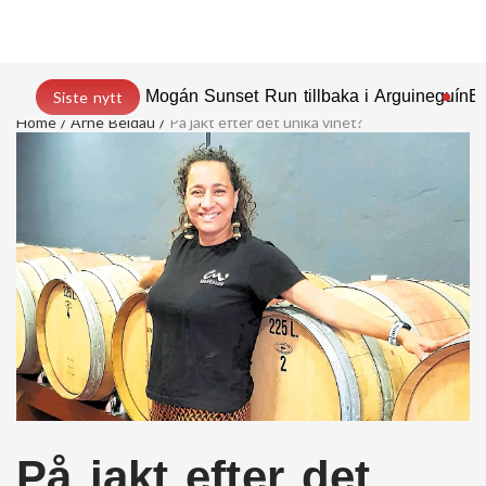
Mogán Sunset Run tillbaka i Arguineguín
En
Siste nytt
Home
Arne Beldau
På jakt efter det unika vinet?
På jakt efter det