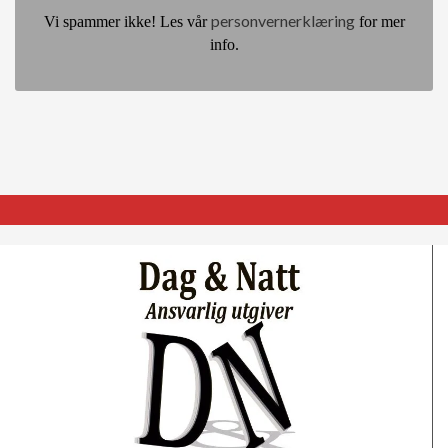
personvernerklæring
Vi spammer ikke! Les vår
for mer
info.