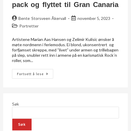
pack og flyttet til Gran Canaria
Bente Storsveen Åkervall
november 5, 2023
Portretter
Artistene Marian Aas Hansen og Zelimir Kulisic ønsker å
møte nordmenn i feriemodus. Ei blond, ukonsentrert og
forfjamset skreppe, med “livet” under armen og trillebagen
på slep, snubler rett inn i armene på en karismatisk Rock´n
roller, som...
Fortsett å lese
Søk
Søk