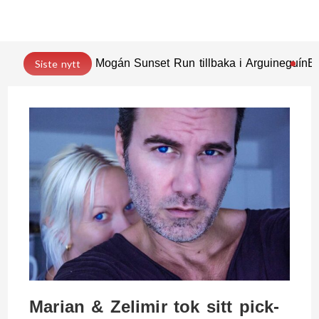
Mogán Sunset Run tillbaka i Arguineguín
En
Siste nytt
Marian & Zelimir tok sitt pick-