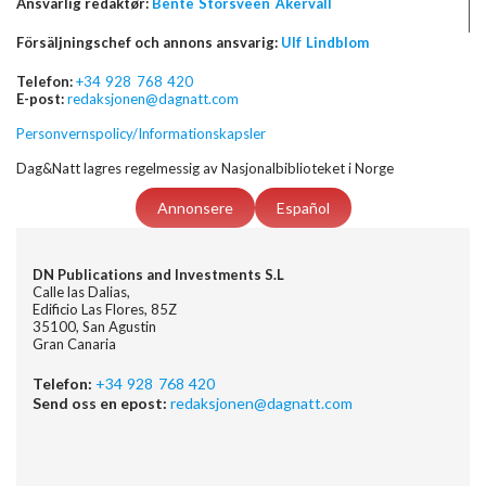
Ansvarlig redaktør:
Bente Storsveen Åkervall
Försäljningschef och annons ansvarig:
Ulf Lindblom
Telefon:
+34 928 768 420
E-post:
redaksjonen@dagnatt.com
Personvernspolicy/Informationskapsler
Dag&Natt lagres regelmessig av Nasjonalbiblioteket i Norge
Annonsere
Español
DN Publications and Investments S.L
Calle las Dalias,
Edificio Las Flores, 85Z
35100, San Agustin
Gran Canaria
Telefon:
+34 928 768 420
Send oss en epost:
redaksjonen@dagnatt.com