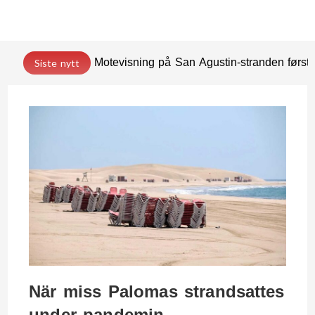
Motevisning på San Agustin-stranden før
Siste nytt
När miss Palomas strandsattes
under pandemin