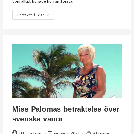
Som alltid, började hon småprata.
Fortsett å lese
Miss Palomas betraktelse över
svenska vanor
Ulf Lindblom
januar 7, 2026
Aktuelle