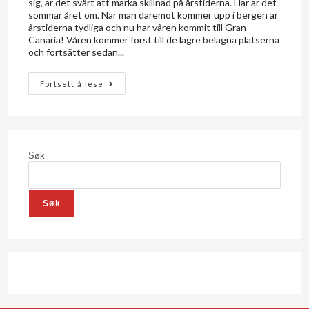
sig, är det svårt att märka skillnad på årstiderna. Här är det
sommar året om. När man däremot kommer upp i bergen är
årstiderna tydliga och nu har våren kommit till Gran
Canaria! Våren kommer först till de lägre belägna platserna
och fortsätter sedan...
Fortsett å lese
Søk
Søk