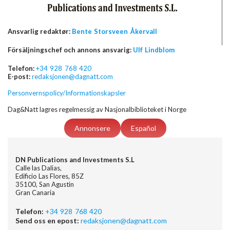
Ansvarlig redaktør:
Bente Storsveen Åkervall
Försäljningschef och annons ansvarig:
Ulf Lindblom
Telefon:
+34 928 768 420
E-post:
redaksjonen@dagnatt.com
Personvernspolicy/Informationskapsler
Dag&Natt lagres regelmessig av Nasjonalbiblioteket i Norge
Annonsere
Español
DN Publications and Investments S.L
Calle las Dalias,
Edificio Las Flores, 85Z
35100, San Agustin
Gran Canaria
Telefon:
+34 928 768 420
Send oss en epost:
redaksjonen@dagnatt.com