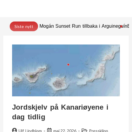
Mogán Sunset Run tillbaka i Arguineguín
En
Siste nytt
Jordskjelv på Kanariøyene i
dag tidlig
Ulf Lindblom
mai 22, 2026
Pressklipp