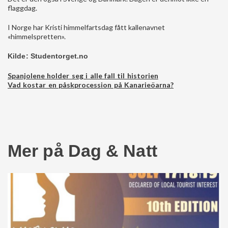
flaggdag.
I Norge har Kristi himmelfartsdag fått kallenavnet
«himmelspretten».
Kilde: Studentorget.no
Spanjolene holder seg i alle fall til historien
Vad kostar en påskprocession på Kanarieöarna?
Mer på Dag & Natt