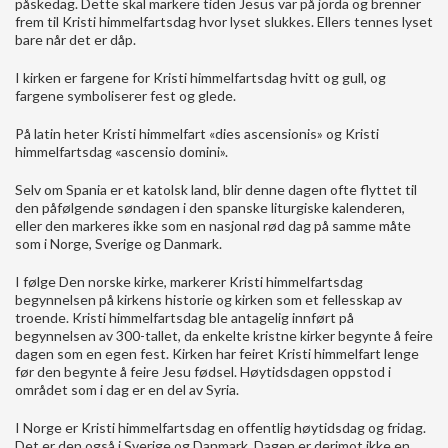
påskedag. Dette skal markere tiden Jesus var på jorda og brenner
frem til Kristi himmelfartsdag hvor lyset slukkes. Ellers tennes lyset
bare når det er dåp.
I kirken er fargene for Kristi himmelfartsdag hvitt og gull, og
fargene symboliserer fest og glede.
På latin heter Kristi himmelfart «dies ascensionis» og Kristi
himmelfartsdag «ascensio domini».
Selv om Spania er et katolsk land, blir denne dagen ofte flyttet til
den påfølgende søndagen i den spanske liturgiske kalenderen,
eller den markeres ikke som en nasjonal rød dag på samme måte
som i Norge, Sverige og Danmark.
I følge Den norske kirke, markerer Kristi himmelfartsdag
begynnelsen på kirkens historie og kirken som et fellesskap av
troende. Kristi himmelfartsdag ble antagelig innført på
begynnelsen av 300-tallet, da enkelte kristne kirker begynte å feire
dagen som en egen fest. Kirken har feiret Kristi himmelfart lenge
før den begynte å feire Jesu fødsel. Høytidsdagen oppstod i
området som i dag er en del av Syria.
I Norge er Kristi himmelfartsdag en offentlig høytidsdag og fridag.
Det er den også i Sverige og Danmark. Dagen er derimot ikke en