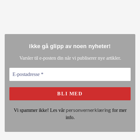
Ikke gå glipp av noen nyheter
!
.
Varsler til e-posten din når vi publiserer nye artikler
personvernerklæring
Vi spammer ikke! Les vår
for mer
info.