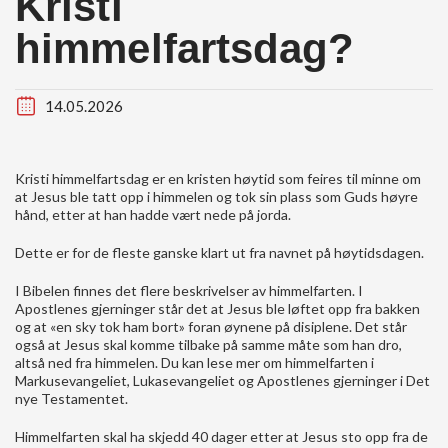
Kristi
himmelfartsdag?
14.05.2026
Kristi himmelfartsdag er en kristen høytid som feires til minne om
at Jesus ble tatt opp i himmelen og tok sin plass som Guds høyre
hånd, etter at han hadde vært nede på jorda.
Dette er for de fleste ganske klart ut fra navnet på høytidsdagen.
I Bibelen finnes det flere beskrivelser av himmelfarten. I
Apostlenes gjerninger står det at Jesus ble løftet opp fra bakken
og at «en sky tok ham bort» foran øynene på disiplene. Det står
også at Jesus skal komme tilbake på samme måte som han dro,
altså ned fra himmelen. Du kan lese mer om himmelfarten i
Markusevangeliet, Lukasevangeliet og Apostlenes gjerninger i Det
nye Testamentet.
Himmelfarten skal ha skjedd 40 dager etter at Jesus sto opp fra de