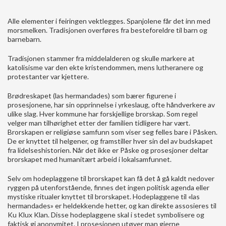
Alle elementer i feiringen vektlegges. Spanjolene får det inn med
morsmelken. Tradisjonen overføres fra besteforeldre til barn og
barnebarn.
Tradisjonen stammer fra middelalderen og skulle markere at
katolisisme var den ekte kristendommen, mens lutheranere og
protestanter var kjettere.
Brødreskapet (las hermandades) som bærer figurene i
prosesjonene, har sin opprinnelse i yrkeslaug, ofte håndverkere av
ulike slag. Hver kommune har forskjellige brorskap. Som regel
velger man tilhørighet etter der familien tidligere har vært.
Brorskapen er religiøse samfunn som viser seg felles bare i Påsken.
De er knyttet til helgener, og framstiller hver sin del av budskapet
fra lidelseshistorien. Når det ikke er Påske og prosesjoner deltar
brorskapet med humanitært arbeid i lokalsamfunnet.
Selv om hodeplaggene til brorskapet kan få det å gå kaldt nedover
ryggen på utenforstående, finnes det ingen politisk agenda eller
mystiske ritualer knyttet til brorskapet. Hodeplaggene til «las
hermandades» er heldekkende hetter, og kan direkte assosieres til
Ku Klux Klan. Disse hodeplaggene skal i stedet symbolisere og
faktisk gi anonymitet. I prosesjonen utøver man gjerne