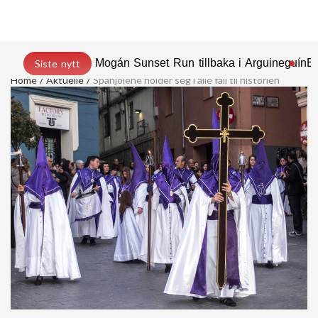
Mogán Sunset Run tillbaka i Arguineguín
En
Siste nytt
Home
Aktuelle
Spanjolene holder seg i alle fall til historien