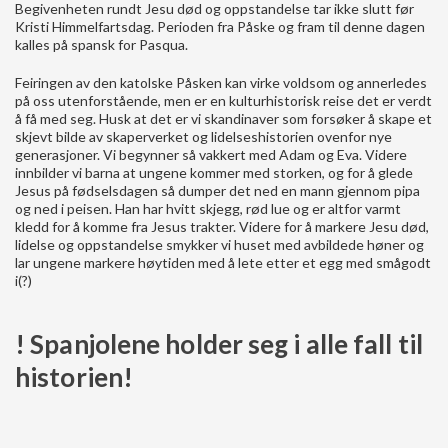
Begivenheten rundt Jesu død og oppstandelse tar ikke slutt før
Kristi Himmelfartsdag. Perioden fra Påske og fram til denne dagen
kalles på spansk for Pasqua.
Feiringen av den katolske Påsken kan virke voldsom og annerledes
på oss utenforstående, men er en kulturhistorisk reise det er verdt
å få med seg. Husk at det er vi skandinaver som forsøker å skape et
skjevt bilde av skaperverket og lidelseshistorien ovenfor nye
generasjoner. Vi begynner så vakkert med Adam og Eva. Videre
innbilder vi barna at ungene kommer med storken, og for å glede
Jesus på fødselsdagen så dumper det ned en mann gjennom pipa
og ned i peisen. Han har hvitt skjegg, rød lue og er altfor varmt
kledd for å komme fra Jesus trakter. Videre for å markere Jesu død,
lidelse og oppstandelse smykker vi huset med avbildede høner og
lar ungene markere høytiden med å lete etter et egg med smågodt
i(?)
! Spanjolene holder seg i alle fall til
historien!