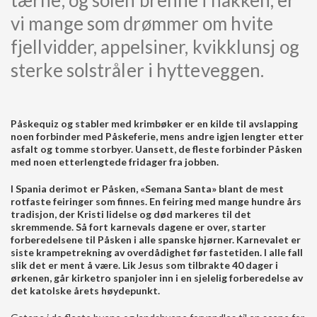
vi mange som drømmer om hvite
fjellvidder, appelsiner, kvikklunsj og
sterke solstråler i hytteveggen.
Påskequiz og stabler med krimbøker er en kilde til avslapping
noen forbinder med Påskeferie, mens andre igjen lengter etter
asfalt og tomme storbyer. Uansett, de fleste forbinder Påsken
med noen etterlengtede fridager fra jobben.
I Spania derimot er Påsken, «Semana Santa» blant de mest
rotfaste feiringer som finnes. En feiring med mange hundre års
tradisjon, der Kristi lidelse og død markeres til det
skremmende. Så fort karnevals dagene er over, starter
forberedelsene til Påsken i alle spanske hjørner. Karnevalet er
siste krampetrekning av overdådighet før fastetiden. I alle fall
slik det er ment å være. Lik Jesus som tilbrakte 40 dager i
ørkenen, går kirketro spanjoler inn i en sjelelig forberedelse av
det katolske årets høydepunkt.