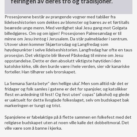
feiringen av deres tro og tradisjoner.
Prosesjonene består av prangende vogner med tablåer fra
lidelseshistorien som dekkes av blomster og bæres av et førtitalls
beærede unge menn. Med verdighet skal Jesu gang mot Golgata
billedgjøres. Om og om igjen! Prosesjonen Palmesøndag er til
minne om Jesu inntog i Jerusalem. Da står palmeblader i sentrum.
Utover uken kommer Skjærtorsdag og Langfredag som
høydepunkter i selve lidelseshistorien. Langfredag har ofte en taus
prosesjon. Det viktigste blir likevel Påskedag til minne om Jesu
oppstandelse. Dette er den absolutt viktigste høytiden i den
katolske kirke, slik den burde være i hele verden, sier vår kanariske
forteller. Han tilhører selv brorskapet.
La Semana Santa betyr” den hellige uka”. Men som alltid når det er
fridager og folk samles i gatene er det for spanjoler, og katolikker
flest en anledning til fest! Og fest uten” copas” (alkohol) og glede
er uaktuelt for dette livsglade folkeslaget, selv om budskapet bak
markeringen er tungt og trist.
Spanjolene er fabelaktige på å flette sammen en folkefest med det
religiøse budskapet uten at noen ville kalle det dobbeltmoral. Det
ville være som å banne i kjerka.