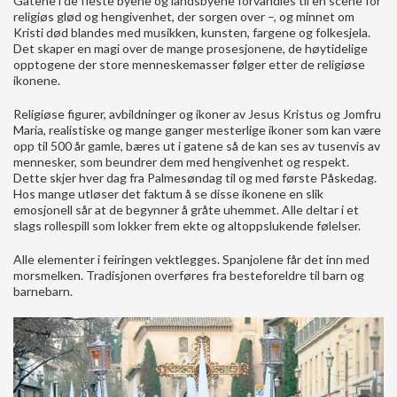
Gatene i de fleste byene og landsbyene forvandles til en scene for
religiøs glød og hengivenhet, der sorgen over –, og minnet om
Kristi død blandes med musikken, kunsten, fargene og folkesjela.
Det skaper en magi over de mange prosesjonene, de høytidelige
opptogene der store menneskemasser følger etter de religiøse
ikonene.
Religiøse figurer, avbildninger og ikoner av Jesus Kristus og Jomfru
Maria, realistiske og mange ganger mesterlige ikoner som kan være
opp til 500 år gamle, bæres ut i gatene så de kan ses av tusenvis av
mennesker, som beundrer dem med hengivenhet og respekt.
Dette skjer hver dag fra Palmesøndag til og med første Påskedag.
Hos mange utløser det faktum å se disse ikonene en slik
emosjonell sår at de begynner å gråte uhemmet. Alle deltar i et
slags rollespill som lokker frem ekte og altoppslukende følelser.
Alle elementer i feiringen vektlegges. Spanjolene får det inn med
morsmelken. Tradisjonen overføres fra besteforeldre til barn og
barnebarn.