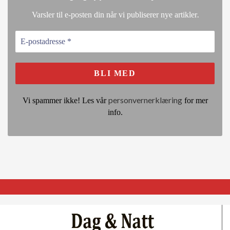
.
Varsler til e-posten din når vi publiserer nye artikler
personvernerklæring
Vi spammer ikke! Les vår
for mer
info.