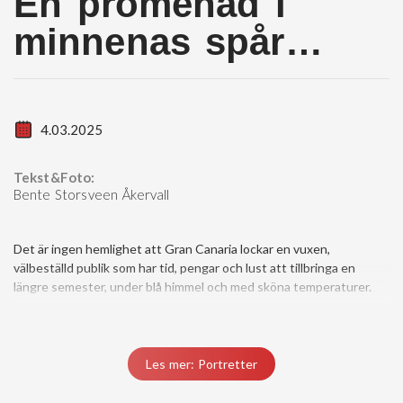
En promenad i
minnenas spår…
4.03.2025
Tekst&Foto:
Bente Storsveen Åkervall
Det är ingen hemlighet att Gran Canaria lockar en vuxen,
välbeställd publik som har tid, pengar och lust att tillbringa en
längre semester, under blå himmel och med sköna temperaturer.
Du må være medlem for å få tilgang til dette innholdet.
Vis medlemsnivåer
Logg inn her
Les mer: Portretter