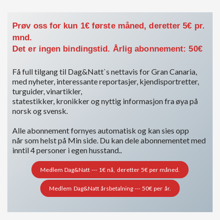
Prøv oss for kun 1€ første måned, deretter 5€ pr.
mnd.
Det er ingen bindingstid. Årlig abonnement: 50€
Få full tilgang til Dag&Natt`s nettavis for Gran Canaria,
med nyheter, interessante reportasjer, kjendisportretter,
turguider, vinartikler,
statestikker, kronikker og nyttig informasjon fra øya på
norsk og svensk.
Alle abonnement fornyes automatisk og kan sies opp
når som helst på Min side. Du kan dele abonnementet med
inntil 4 personer i egen husstand..
Medlem Dag&Natt --- 1€ nå, deretter 5€ per måned.
Medlem Dag&Natt årsbetalning --- 50€ per år.