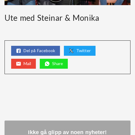
Ute med Steinar & Monika
Del på Facebook
Twitter
Mail
Share
Ikke gå glipp av noen nyheter
!