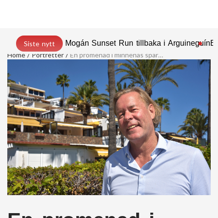
Mogán Sunset Run tillbaka i Arguineguín
En
Siste nytt
Home
Portretter
En promenad i minnenas spår…