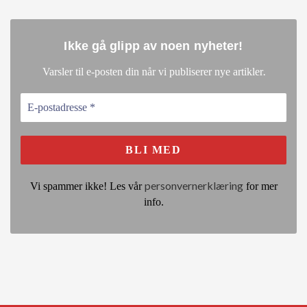
Ikke gå glipp av noen nyheter
!
.
Varsler til e-posten din når vi publiserer nye artikler
personvernerklæring
Vi spammer ikke! Les vår
for mer
info.