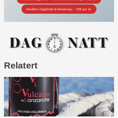
Medlem Dag&Natt årsbetalning --- 50€ per år.
Relatert