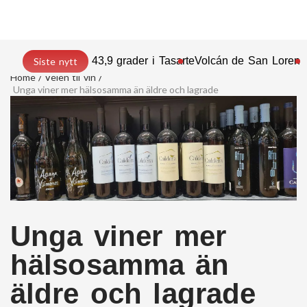
43,9 grader i Tasarte
Volcán de San Lorenz
Siste nytt
Home
Veien til vin
Unga viner mer hälsosamma än äldre och lagrade
Unga viner mer
hälsosamma än
äldre och lagrade