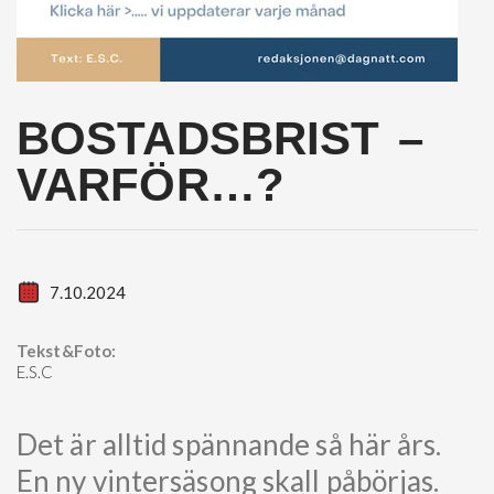
BOSTADSBRIST –
VARFÖR…?
7.10.2024
Tekst&Foto:
E.S.C
Det är alltid spännande så här års.
En ny vintersäsong skall påbörjas.