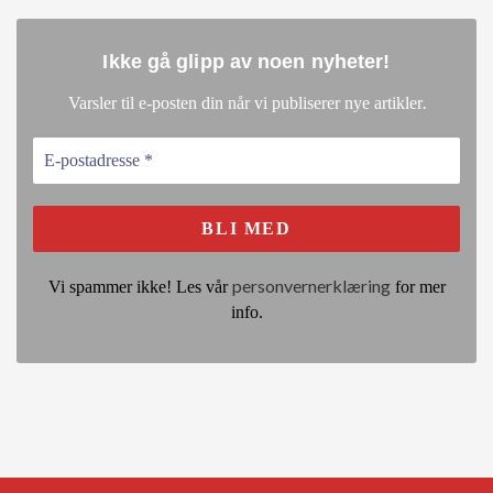
Ikke gå glipp av noen nyheter
!
.
Varsler til e-posten din når vi publiserer nye artikler
personvernerklæring
Vi spammer ikke! Les vår
for mer
info.