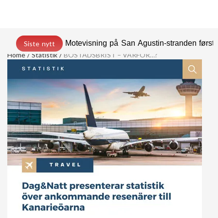
Motevisning på San Agustin-stranden før
Siste nytt
Home
Statistik
BOSTADSBRIST – VARFÖR…?