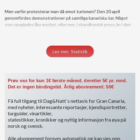
Men varför protesterar man då emot turismen? Den 20 april
genomfördes demonstrationer på samtliga kanariska öar. Något
som speglades lika mycket, eller mer, i skandinavisk press än i den
kanariska
Du må være medlem for å få tilgang til dette innholdet.
Les mer: Statistik
Vis medlemsnivåer
Logg inn her
Prøv oss for kun 1€ første måned, deretter 5€ pr. mnd.
Det er ingen bindingstid. Årlig abonnement: 50€
Få full tilgang til Dag&Natt`s nettavis for Gran Canaria,
med nyheter, interessante reportasjer, kjendisportretter,
turguider, vinartikler,
statestikker, kronikker og nyttig informasjon fra øya på
norsk og svensk.
Alle abonnement fornyes automatisk og kan sies opp