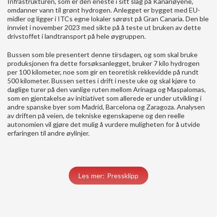
Infrastrukturen, som er den eneste i sitt slag på Kanariøyene,
omdanner vann til grønt hydrogen. Anlegget er bygget med EU-
midler og ligger i ITCs egne lokaler sørøst på Gran Canaria. Den ble
innviet i november 2023 med sikte på å teste ut bruken av dette
drivstoffet i landtransport på hele øygruppen.
Bussen som ble presentert denne tirsdagen, og som skal bruke
produksjonen fra dette forsøksanlegget, bruker 7 kilo hydrogen
per 100 kilometer, noe som gir en teoretisk rekkevidde på rundt
500 kilometer. Bussen settes i drift i neste uke og skal kjøre to
daglige turer på den vanlige ruten mellom Arinaga og Maspalomas,
som en gjentakelse av initiativet som allerede er under utvikling i
andre spanske byer som Madrid, Barcelona og Zaragoza. Analysen
av driften på veien, de tekniske egenskapene og den reelle
autonomien vil gjøre det mulig å vurdere muligheten for å utvide
erfaringen til andre øylinjer.
Les mer: Pressklipp