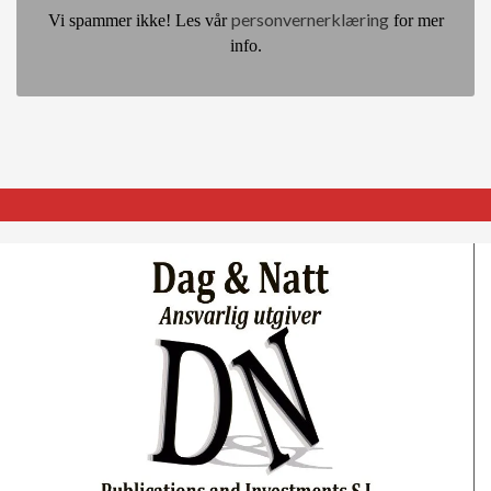
personvernerklæring
Vi spammer ikke! Les vår
for mer
info.