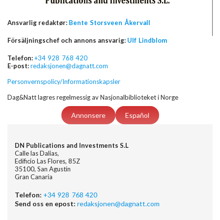
Ansvarlig redaktør:
Bente Storsveen Åkervall
Försäljningschef och annons ansvarig:
Ulf Lindblom
Telefon:
+34 928 768 420
E-post:
redaksjonen@dagnatt.com
Personvernspolicy/Informationskapsler
Dag&Natt lagres regelmessig av Nasjonalbiblioteket i Norge
Annonsere
Español
DN Publications and Investments S.L
Calle las Dalias,
Edificio Las Flores, 85Z
35100, San Agustin
Gran Canaria
Telefon:
+34 928 768 420
Send oss en epost:
redaksjonen@dagnatt.com