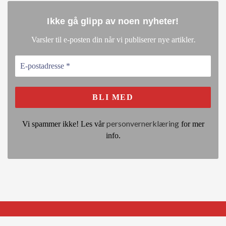
Ikke gå glipp av noen nyheter
!
.
Varsler til e-posten din når vi publiserer nye artikler
personvernerklæring
Vi spammer ikke! Les vår
for mer
info.