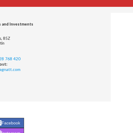
s and Investments
es, 85Z
tin
28 768 420
ost:
agnatt.com
Facebook