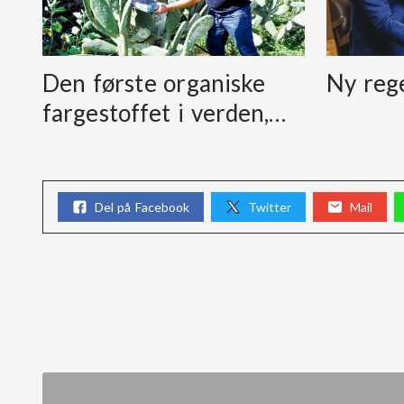
Den første organiske
Ny reg
fargestoffet i verden,…
Del på Facebook
Twitter
Mail