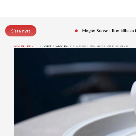
Mogán Sunset Run tillbaka 
Siste nytt
Du er her:
Home
Ekonomi
Dårlig med driks på Mallorca