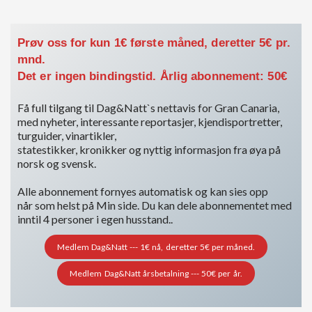
Prøv oss for kun 1€ første måned, deretter 5€ pr.
mnd.
Det er ingen bindingstid. Årlig abonnement: 50€
Få full tilgang til Dag&Natt`s nettavis for Gran Canaria,
med nyheter, interessante reportasjer, kjendisportretter,
turguider, vinartikler,
statestikker, kronikker og nyttig informasjon fra øya på
norsk og svensk.
Alle abonnement fornyes automatisk og kan sies opp
når som helst på Min side. Du kan dele abonnementet med
inntil 4 personer i egen husstand..
Medlem Dag&Natt --- 1€ nå, deretter 5€ per måned.
Medlem Dag&Natt årsbetalning --- 50€ per år.