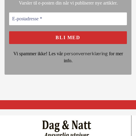
.
Varsler til e-posten din når vi publiserer nye artikler
personvernerklæring
Vi spammer ikke! Les vår
for mer
info.