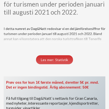
för turismen under perioden januari
till augusti 2021 och 2022.
I detta numret av Dag&Natt redovisar vi en del jämförelsesiffror för
turismen under perioden januari till augusti 2021 och 2022. Bland
annat kan vi konstatera att den norska turisttrafiken till Tenerife
under denna perioden 2021 var 2 personer…!! Att jämföras...
Du må være medlem for å få tilgang til dette innholdet.
Les mer: Statistik
Vis medlemsnivåer
Logg inn her
Prøv oss for kun 1€ første måned, deretter 5€ pr. mnd.
Det er ingen bindingstid. Årlig abonnement: 50€
Få full tilgang til Dag&Natt`s nettavis for Gran Canaria,
med nyheter, interessante reportasjer, kjendisportretter,
turguider, vinartikler,