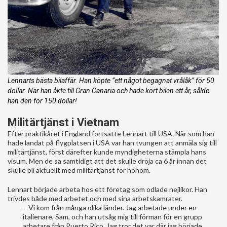
Lennarts bästa bilaffär. Han köpte ”ett något begagnat vrålåk” för 50
dollar. När han åkte till Gran Canaria och hade kört bilen ett år, sålde
han den för 150 dollar!
Militärtjänst i Vietnam
Efter praktikåret i England fortsatte Lennart till USA. När som han
hade landat på flygplatsen i USA var han tvungen att anmäla sig till
militärtjänst, först därefter kunde myndigheterna stämpla hans
visum. Men de sa samtidigt att det skulle dröja ca 6 år innan det
skulle bli aktuellt med militärtjänst för honom.
Lennart började arbeta hos ett företag som odlade nejlikor. Han
trivdes både med arbetet och med sina arbetskamrater.
– Vi kom från många olika länder. Jag arbetade under en
italienare, Sam, och han utsåg mig till förman för en grupp
arbetare från Puerto Rico. Jag tror det var där jag började