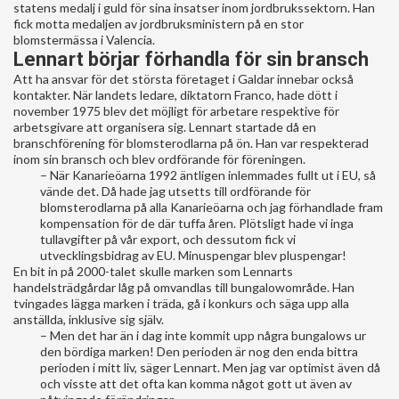
statens medalj i guld för sina insatser inom jordbrukssektorn. Han
fick motta medaljen av jordbruksministern på en stor
blomstermässa i Valencia.
Lennart börjar förhandla för sin bransch
Att ha ansvar för det största företaget i Galdar innebar också
kontakter. När landets ledare, diktatorn Franco, hade dött i
november 1975 blev det möjligt för arbetare respektive för
arbetsgivare att organisera sig. Lennart startade då en
branschförening för blomsterodlarna på ön. Han var respekterad
inom sin bransch och blev ordförande för föreningen.
– När Kanarieöarna 1992 äntligen inlemmades fullt ut i EU, så
vände det. Då hade jag utsetts till ordförande för
blomsterodlarna på alla Kanarieöarna och jag förhandlade fram
kompensation för de där tuffa åren. Plötsligt hade vi inga
tullavgifter på vår export, och dessutom fick vi
utvecklingsbidrag av EU. Minuspengar blev pluspengar!
En bit in på 2000-talet skulle marken som Lennarts
handelsträdgårdar låg på omvandlas till bungalowområde. Han
tvingades lägga marken i träda, gå i konkurs och säga upp alla
anställda, inklusive sig själv.
– Men det har än i dag inte kommit upp några bungalows ur
den bördiga marken! Den perioden är nog den enda bittra
perioden i mitt liv, säger Lennart. Men jag var optimist även då
och visste att det ofta kan komma något gott ut även av