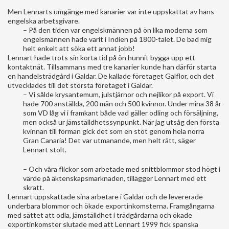
Men Lennarts umgänge med kanarier var inte uppskattat av hans
engelska arbetsgivare.
– På den tiden var engelskmännen på ön lika moderna som
engelsmännen hade varit i Indien på 1800-talet. De bad mig
helt enkelt att söka ett annat jobb!
Lennart hade trots sin korta tid på ön hunnit bygga upp ett
kontaktnät. Tillsammans med tre kanarier kunde han därför starta
en handelsträdgård i Galdar. De kallade företaget Galflor, och det
utvecklades till det största företaget i Galdar.
– Vi sålde krysantemum, julstjärnor och nejlikor på export. Vi
hade 700 anställda, 200 män och 500 kvinnor. Under mina 38 år
som VD låg vi i framkant både vad gäller odling och försäljning,
men också ur jämställdhetssynpunkt. När jag utsåg den första
kvinnan till förman gick det som en stöt genom hela norra
Gran Canaria! Det var utmanande, men helt rätt, säger
Lennart stolt.
– Och våra flickor som arbetade med snittblommor stod högt i
värde på äktenskapsmarknaden, tillägger Lennart med ett
skratt.
Lennart uppskattade sina arbetare i Galdar och de levererade
underbara blommor och ökade exportinkomsterna. Framgångarna
med sättet att odla, jämställdhet i trädgårdarna och ökade
exportinkomster slutade med att Lennart 1999 fick spanska