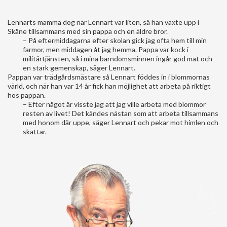
Lennarts mamma dog när Lennart var liten, så han växte upp i
Skåne tillsammans med sin pappa och en äldre bror.
– På eftermiddagarna efter skolan gick jag ofta hem till min
farmor, men middagen åt jag hemma. Pappa var kock i
militärtjänsten, så i mina barndomsminnen ingår god mat och
en stark gemenskap, säger Lennart.
Pappan var trädgårdsmästare så Lennart föddes in i blommornas
värld, och när han var 14 år fick han möjlighet att arbeta på riktigt
hos pappan.
– Efter något år visste jag att jag ville arbeta med blommor
resten av livet! Det kändes nästan som att arbeta tillsammans
med honom där uppe, säger Lennart och pekar mot himlen och
skattar.