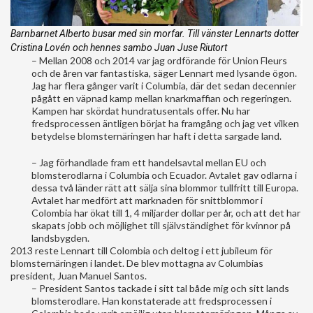
Barnbarnet Alberto busar med sin morfar. Till vänster Lennarts dotter
Cristina Lovén och hennes sambo Juan Juse Riutort
– Mellan 2008 och 2014 var jag ordförande för Union Fleurs
och de åren var fantastiska, säger Lennart med lysande ögon.
Jag har flera gånger varit i Columbia, där det sedan decennier
pågått en väpnad kamp mellan knarkmaffian och regeringen.
Kampen har skördat hundratusentals offer. Nu har
fredsprocessen äntligen börjat ha framgång och jag vet vilken
betydelse blomsternäringen har haft i detta sargade land.
– Jag förhandlade fram ett handelsavtal mellan EU och
blomsterodlarna i Columbia och Ecuador. Avtalet gav odlarna i
dessa två länder rätt att sälja sina blommor tullfritt till Europa.
Avtalet har medfört att marknaden för snittblommor i
Colombia har ökat till 1, 4 miljarder dollar per år, och att det har
skapats jobb och möjlighet till självständighet för kvinnor på
landsbygden.
2013 reste Lennart till Colombia och deltog i ett jubileum för
blomsternäringen i landet. De blev mottagna av Columbias
president, Juan Manuel Santos.
– President Santos tackade i sitt tal både mig och sitt lands
blomsterodlare. Han konstaterade att fredsprocessen i