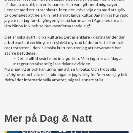
så dum trots allt, om en kanariska kan vara gift med mig, säger
Lennart med ett stort skratt. Men det krävs vilja och mod att själv
ta obehaget att ge sig in i ett annat lands kultur. Jag minns hur rädd
jag var när jag första gången gick på karnevalen i Agüimes för att
lära känna folk och se hur kanarierna roade sig!
Det är olika svårt i olika kulturer. Det är enklare i kristna länder där
arbete och utveckling är en självklar grund både för katoliker och
protestanter. I den islamska kulturen tror jag att bevarande har
större betydelse.
– Det är alltid svårt med integration. Men jag tror att idag är
integration väsentlig i alla delar av världen.
Nu är jag 72 år och kan unna mig att se tillbaka. Och trots alla
svårigheter och alla missräkningar är jag lycklig för åren som jag fick
delta i det internationella arbetet, säger Lennart stilla.
Mer på Dag & Natt