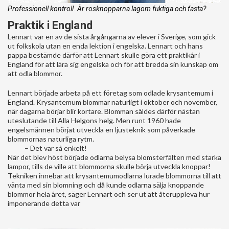
Professionell kontroll. Är rosknopparna lagom fuktiga och fasta?
Praktik i England
Lennart var en av de sista årgångarna av elever i Sverige, som gick
ut folkskola utan en enda lektion i engelska. Lennart och hans
pappa bestämde därför att Lennart skulle göra ett praktikår i
England för att lära sig engelska och för att bredda sin kunskap om
att odla blommor.
Lennart började arbeta på ett företag som odlade krysantemum i
England. Krysantemum blommar naturligt i oktober och november,
när dagarna börjar blir kortare. Blomman såldes därför nästan
uteslutande till Alla Helgons helg. Men runt 1960 hade
engelsmännen börjat utveckla en ljusteknik som påverkade
blommornas naturliga rytm.
– Det var så enkelt!
När det blev höst började odlarna belysa blomsterfälten med starka
lampor, tills de ville att blommorna skulle börja utveckla knoppar!
Tekniken innebar att krysantemumodlarna lurade blommorna till att
vänta med sin blomning och då kunde odlarna sälja knoppande
blommor hela året, säger Lennart och ser ut att återuppleva hur
imponerande detta var