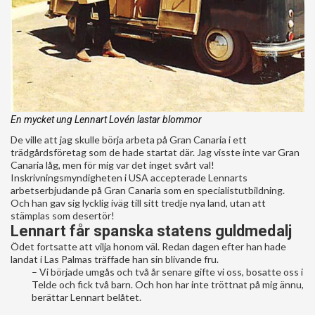
En mycket ung Lennart Lovén lastar blommor
De ville att jag skulle börja arbeta på Gran Canaria i ett
trädgårdsföretag som de hade startat där. Jag visste inte var Gran
Canaria låg, men för mig var det inget svårt val!
Inskrivningsmyndigheten i USA accepterade Lennarts
arbetserbjudande på Gran Canaria som en specialistutbildning.
Och han gav sig lycklig iväg till sitt tredje nya land, utan att
stämplas som desertör!
Lennart får spanska statens guldmedalj
Ödet fortsatte att vilja honom väl. Redan dagen efter han hade
landat i Las Palmas träffade han sin blivande fru.
– Vi började umgås och två år senare gifte vi oss, bosatte oss i
Telde och fick två barn. Och hon har inte tröttnat på mig ännu,
berättar Lennart belåtet.