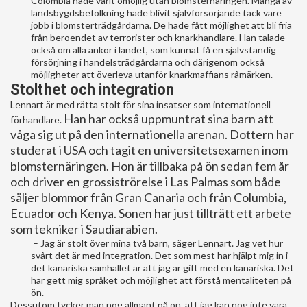
Colombia hade varit omöjlig utan blomsternäringen. Många av
landsbygdsbefolkning hade blivit självförsörjande tack vare
jobb i blomsterträdgårdarna. De hade fått möjlighet att bli fria
från beroendet av terrorister och knarkhandlare. Han talade
också om alla änkor i landet, som kunnat få en självständig
försörjning i handelsträdgårdarna och därigenom också
möjligheter att överleva utanför knarkmaffians råmärken.
Stolthet och integration
Lennart är med rätta stolt för sina insatser som internationell
Han har också uppmuntrat sina barn att
förhandlare.
våga sig ut på den internationella arenan. Dottern har
studerat i USA och tagit en universitetsexamen inom
blomsternäringen. Hon är tillbaka på ön sedan fem år
och driver en grossiströrelse i Las Palmas som både
säljer blommor från Gran Canaria och från Columbia,
Ecuador och Kenya.
Sonen har just tillträtt ett arbete
som tekniker i Saudiarabien.
– Jag är stolt över mina två barn, säger Lennart. Jag vet hur
svårt det är med integration. Det som mest har hjälpt mig in i
det kanariska samhället är att jag är gift med en kanariska. Det
har gett mig språket och möjlighet att förstå mentaliteten på
ön.
Dessutom tycker man nog allmänt på ön, att jag kan nog inte vara