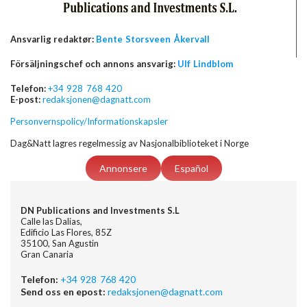
Ansvarlig redaktør:
Bente Storsveen Åkervall
Försäljningschef och annons ansvarig:
Ulf Lindblom
Telefon:
+34 928 768 420
E-post:
redaksjonen@dagnatt.com
Personvernspolicy/Informationskapsler
Dag&Natt lagres regelmessig av Nasjonalbiblioteket i Norge
Annonsere
Español
DN Publications and Investments S.L
Calle las Dalias,
Edificio Las Flores, 85Z
35100, San Agustin
Gran Canaria
Telefon:
+34 928 768 420
Send oss en epost:
redaksjonen@dagnatt.com