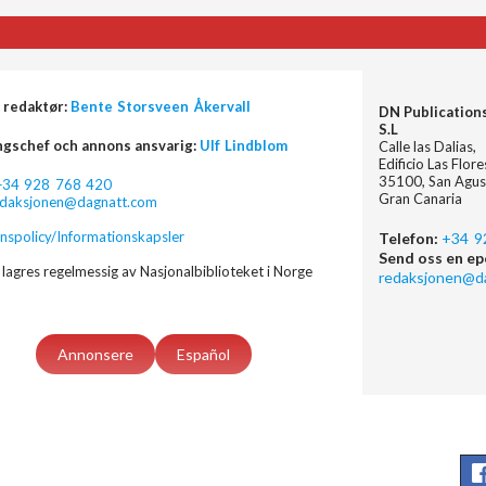
 redaktør:
Bente Storsveen Åkervall
DN Publication
S.L
ngschef och annons ansvarig:
Ulf Lindblom
Calle las Dalias,
Edificio Las Flor
35100, San Agus
+34 928 768 420
Gran Canaria
edaksjonen@dagnatt.com
nspolicy/Informationskapsler
Telefon:
+34 9
Send oss en ep
lagres regelmessig av Nasjonalbiblioteket i Norge
redaksjonen@d
Annonsere
Español