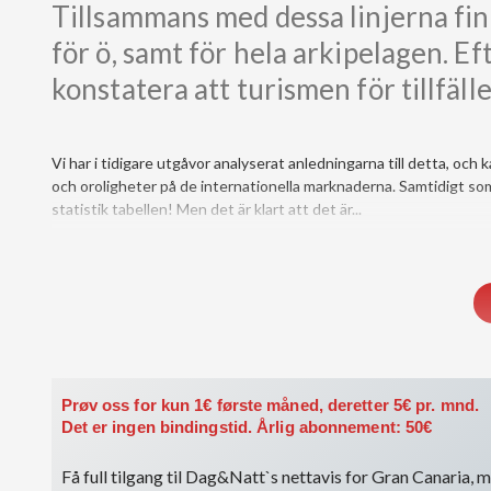
Tillsammans med dessa linjerna finne
för ö, samt för hela arkipelagen. Eft
konstatera att turismen för tillfäll
Vi har i tidigare utgåvor analyserat anledningarna till detta, oc
och oroligheter på de internationella marknaderna. Samtidigt som 
statistik tabellen! Men det är klart att det är...
Du må være medlem for å få tilgang til dette innholdet.
Vis medlemsnivåer
Logg inn her
Prøv oss for kun 1€ første måned, deretter 5€ pr. mnd.
Det er ingen bindingstid. Årlig abonnement: 50€
Få full tilgang til Dag&Natt`s nettavis for Gran Canaria, me