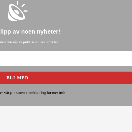
glipp av noen nyheter
!
.
sten din når vi publiserer nye artikler
personvernerklæring
es vår
for mer info.