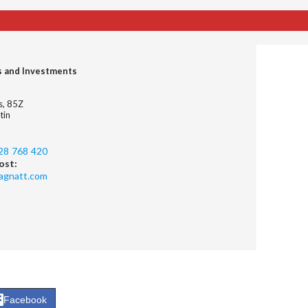
s and Investments
es, 85Z
tin
28 768 420
ost:
agnatt.com
Facebook