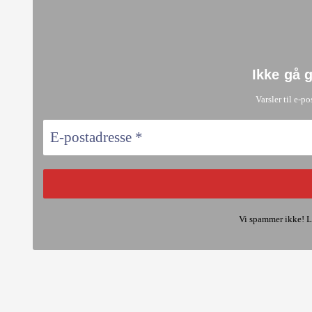
Ikke gå 
Varsler til e-po
Vi spammer ikke! L