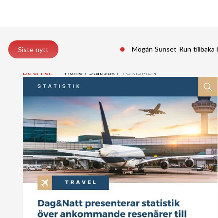
Mogán Sunset Run tillbaka 
Siste nytt
Du er her:
Home
Statistik
TURISMEN