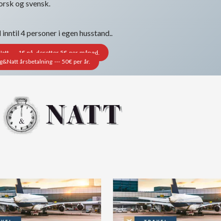
norsk og svensk.
nntil 4 personer i egen husstand..
t --- 1€ nå, deretter 5€ per måned.
Natt årsbetalning --- 50€ per år.