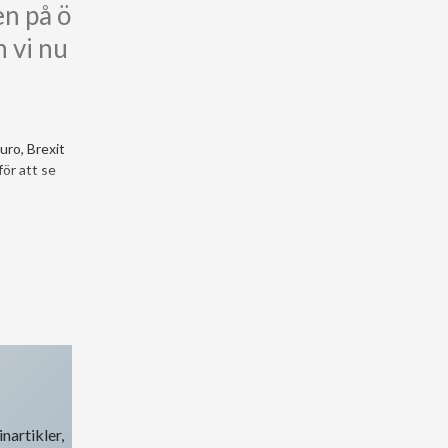
en på ö
n vi nu
uro, Brexit
för att se
nartikler,