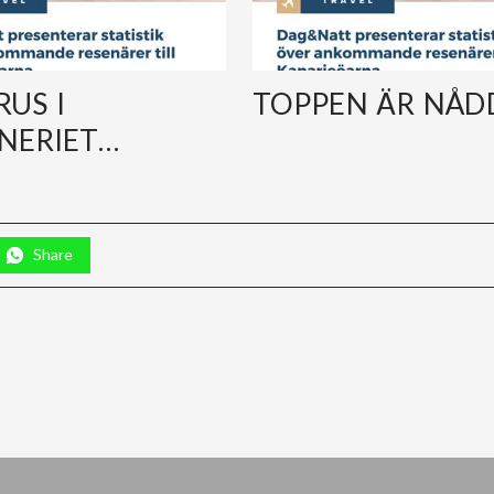
RUS I
TOPPEN ÄR NÅD
NERIET…
Share