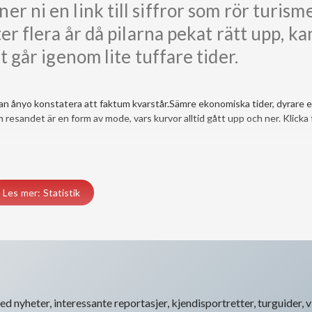
r ni en link till siffror som rör turism
er flera år då pilarna pekat rätt upp, ka
et går igenom lite tuffare tider.
h kan ånyo konstatera att faktum kvarstår.Sämre ekonomiska tider, dyrare e
resandet är en form av mode, vars kurvor alltid gått upp och ner. Klicka 
Les mer: Statistik
d nyheter, interessante reportasjer, kjendisportretter, turguider, vi