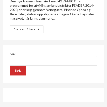
Den nye traséen, finansiert med 42 744,80 € fra
programmet for utvikling av landdistrikter FEADER 2014-
2020, snor seg gjennom Veneguera, Pinar de Ojeda og
flere daler; klatrer opp klippene i Inagua-Ojeda-Pajonales-
massivet, går langs dammene...
Fortsett å lese
Søk
Søk