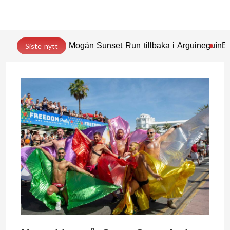
Mogán Sunset Run tillbaka i Arguineguín
En
Siste nytt