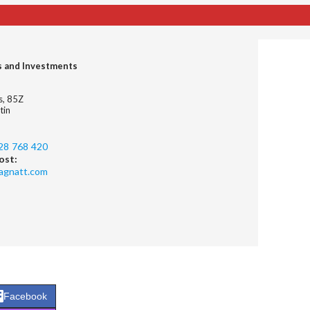
s and Investments
es, 85Z
tin
28 768 420
ost:
agnatt.com
Facebook