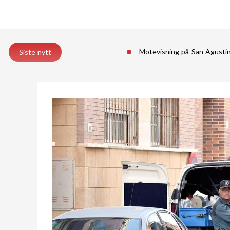
Motevisning på San Agust
Siste nytt