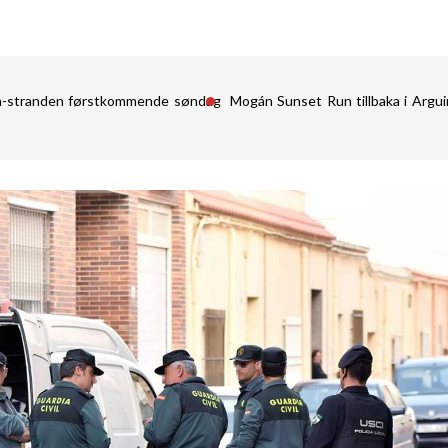
in-stranden førstkommende søndag
Mogán Sunset Run tillbaka i Argu