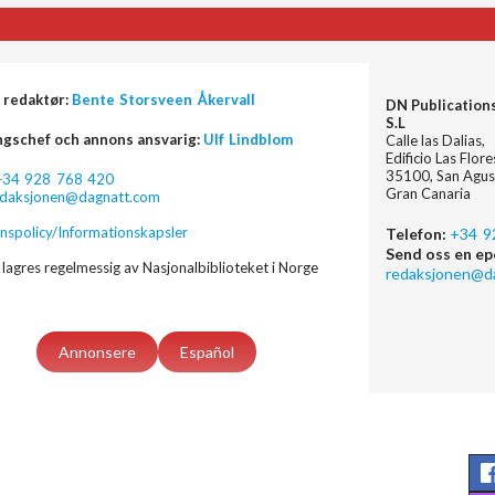
 redaktør:
Bente Storsveen Åkervall
DN Publication
S.L
ngschef och annons ansvarig:
Ulf Lindblom
Calle las Dalias,
Edificio Las Flor
35100, San Agus
+34 928 768 420
Gran Canaria
edaksjonen@dagnatt.com
nspolicy/Informationskapsler
Telefon:
+34 9
Send oss en ep
lagres regelmessig av Nasjonalbiblioteket i Norge
redaksjonen@d
Annonsere
Español