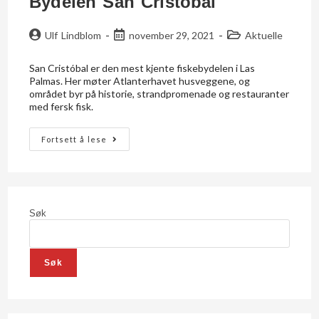
Bydelen San Cristóbal
Ulf Lindblom
november 29, 2021
Aktuelle
San Cristóbal er den mest kjente fiskebydelen i Las
Palmas. Her møter Atlanterhavet husveggene, og
området byr på historie, strandpromenade og restauranter
med fersk fisk.
Fortsett å lese
Søk
Søk