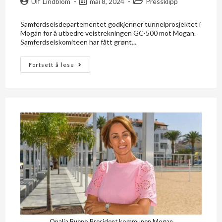
Ulf Lindblom
mai 8, 2024
Pressklipp
Samferdselsdepartementet godkjenner tunnelprosjektet i
Mogán for å utbedre veistrekningen GC-500 mot Mogan.
Samferdselskomiteen har fått grønt...
Fortsett å lese
Onalia Bueno President kommunen Mogan