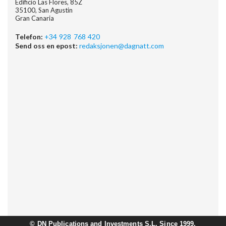
Edificio Las Flores, 85Z
35100, San Agustin
Gran Canaria
Telefon:
+34 928 768 420
Send oss en epost:
redaksjonen@dagnatt.com
©
DN Publications and Investments S.L. Since 1999.