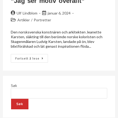
”Jag ser motiv överallt”
Ulf Lindblom
januar 6, 2024
Artikler
/
Portretter
Den norsksvenska konstnären och arkitekten Jeanette
Karsten, släkting till den berömde norske koloristen och
Skagenmålaren Ludvig Karsten, landade på ön, blev
blixtförälskad och lät genast inspirationen flöda...
Fortsett å lese
Søk
Søk