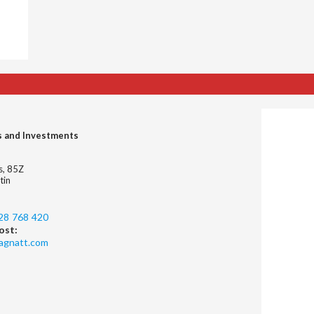
s and Investments
es, 85Z
tin
28 768 420
ost:
agnatt.com