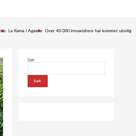
nzo
La Rama i Agaete
Over 40 000 innvandrere har kommet ulovlig in
Søk
Søk