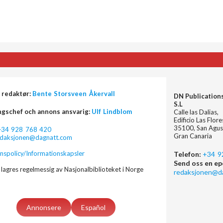
 redaktør:
Bente Storsveen Åkervall
DN Publication
S.L
ngschef och annons ansvarig:
Ulf Lindblom
Calle las Dalias,
Edificio Las Flor
35100, San Agus
+34 928 768 420
Gran Canaria
edaksjonen@dagnatt.com
nspolicy/Informationskapsler
Telefon:
+34 9
Send oss en ep
lagres regelmessig av Nasjonalbiblioteket i Norge
redaksjonen@d
Annonsere
Español