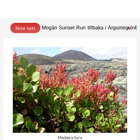
Mogán Sunset Run tillbaka i Arguineguín
En
Siste nytt
Madeira Syra