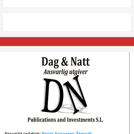
Ansvarlig redaktør:
Bente Storsveen Åkervall