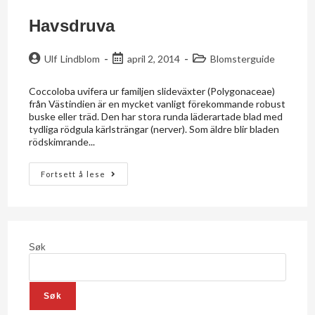
Havsdruva
Ulf Lindblom
april 2, 2014
Blomsterguide
Coccoloba uvifera ur familjen slideväxter (Polygonaceae)
från Västindien är en mycket vanligt förekommande robust
buske eller träd. Den har stora runda läderartade blad med
tydliga rödgula kärlsträngar (nerver). Som äldre blir bladen
rödskimrande...
Fortsett å lese
Søk
Søk