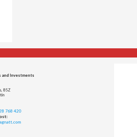
s and Investments
es, 85Z
tin
28 768 420
ost:
agnatt.com