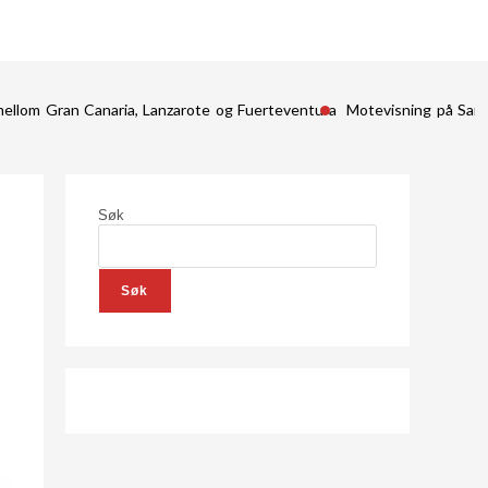
mellom Gran Canaria, Lanzarote og Fuerteventura
Motevisning på San
Søk
Søk