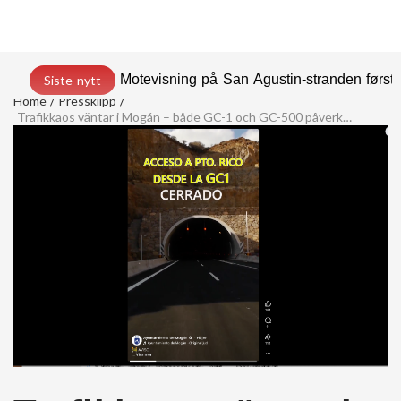
Motevisning på San Agustin-stranden før
Siste nytt
Home
Pressklipp
Trafikkaos väntar i Mogán – både GC-1 och GC-500 påverkas nästa vecka