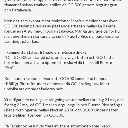
timmar hänvisas trafiken istället via GC-500 genom Arguineguín
och Patalavaca.
Men det som skapat mest reaktioner i sociala medier är att även
GC-500 redan påverkas av pågående arbeten mellan La Ballena-
rondellen i Arguineguín och Patalavaca. Många undrade därför hur
man egentligen ska kunna ta sig till Puerto Rico när båda vägarna
samtidigt påverkas.
I kommentarsfältet frågade en invånare direkt:
“Om GC-500 är stängd på grund av vägarbeten och GC-1 inte
heller kommer att vara öppen – hur ska vi då ta oss till Puerto
Rico?”
Kommunen svarade senare att GC-500 kommer att öppnas
tillfälligt för trafik under de timmar då GC-1 stängs av, för att
undvika att området isoleras helt.
Ytterligare en nattlig avstängning väntar mellan torsdag 21 maj och
fredag 22 maj, då GC-1 mellan Arguineguín och Puerto Rico stängs
i båda riktningarna mellan klockan 23.00 och 06.00. Under natten
leds trafiken återigen via GC-500.
På Facebook beskriver flera invånare situationen som “kaos”,