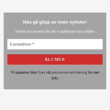
Ikke gå glipp av noen nyheter
!
.
Varsler til e-posten din når vi publiserer nye artikler
personvernerklæring
Vi spammer ikke! Les vår
for mer
info.