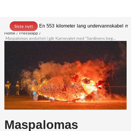
En 553 kilometer lang undervannskabel med
Siste nytt
Home
Pressklipp
Maspalomas avsluttet i går Karnevalet med “Sardinens begravelse” og fyrverkeri på stranden
Maspalomas