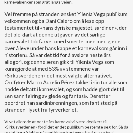
karnevalsenker som gråt langs veien.
Vel fremme på stranden ønsket Yilenia Vega publikum
velkommen og ba Dani Calero om å lese opp
testamentet til «hans dyriske majestet, sardinen», der
det ble klart at denne utgaven av det sørlige
karnevalet tok farvel «med smerte, men med glede
over å leve under hans kappe et karneval som går inn i
historien». Så var det tid for å avsløre neste års
allegori, og denne æren gikk til Yilenia Vega som
kunngjorde at med 53% av stemmene var
«Sirkusverdenen» det mest valgte alternativet.
Ordfører Marco Aurelio Pérez takket i sin tur alle som
hadde deltatt i karnevalet, og som hadde gjort det til
«en sann feiring av glede og fantasi». Deretter
beordret han sardinbrenningen, som fant sted på
stranden i lyset fra fyrverkeriet.
Vi vet allerede at neste års karneval vil være dedikert til
«Sirkusverdenen» fordi det er det publikum bestemte seg for. Så da
er det bare å jobbe på med klovnekostymer for å passe inn i