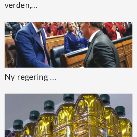
verden,…
Ny regering …