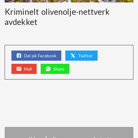
Kriminelt olivenolje-nettverk
avdekket
Del på Facebook
Twitter
Mail
Share