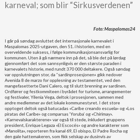
karneval; som blir “Sirkusverdenen”
Foto: Maspalomas24
I går på søndag avsluttet det internasjonale karnevalet i
Maspalomas 2025-utgaven, den 51. i historien, med en
overveldende suksess, i følge kommunikasjonsansvarlig for
kommunen. Uten å gå nærmere inn på det, så ble det på lørdag
gjennomført det som sannsynligvis er den største paraden i
karnevalets historie, med rundt 370 000 deltakere. Også søndag
var oppslutningen stor, da “sardinprosesjonen» gikk nedover
Avenida 8 de marzo for opplesning av testamentet, ved den
mangefasetterte Dani Calero, og til slutt brenning av sardinen.
Ordfører og festkommiteen i byrådet for turisme, arrangementer
og festivaler, Yilenia Vega, deltok i prosesjonen, sammen med
andre medlemmer av det lokale kommunestyret. I det store
opptoget deltok også batucadas «Caribe creando escuela» og «Los
piratas del Caribe» og comparsas ‘Yoruba’ og «Chirimay».
«Karnevalskarakterene» var også til stede, inkludert gruppens
president, Enrique Legaza «El Escocés» og andre karakterer som
«Manolita», reporteren fra kanal 69, El obispo, El Padre Rocha og
den gale hattemakeren, som fikk selskap av dusinvis av