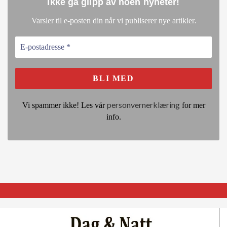
Ikke gå glipp av noen nyheter
!
.
Varsler til e-posten din når vi publiserer nye artikler
personvernerklæring
Vi spammer ikke! Les vår
for mer
info.