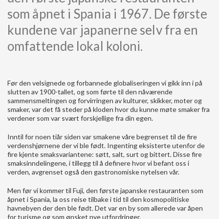
som åpnet i Spania i 1967. De første
kundene var japanerne selv fra en
omfattende lokal koloni.
Før den velsignede og forbannede globaliseringen vi gikk inn i på
slutten av 1900-tallet, og som førte til den nåværende
sammensmeltingen og forvirringen av kulturer, skikker, moter og
smaker, var det få steder på kloden hvor du kunne møte smaker fra
verdener som var svært forskjellige fra din egen.
Inntil for noen tiår siden var smakene våre begrenset til de fire
verdenshjørnene der vi ble født. Ingenting eksisterte utenfor de
fire kjente smaksvariantene: søtt, salt, surt og bittert. Disse fire
smaksinndelingene, i tillegg til å definere hvor vi befant oss i
verden, avgrenset også den gastronomiske nytelsen vår.
Men før vi kommer til Fuji, den første japanske restauranten som
åpnet i Spania, la oss reise tilbake i tid til den kosmopolitiske
havnebyen der den ble født. Det var en by som allerede var åpen
for turisme og som ønsket nye utfordringer.