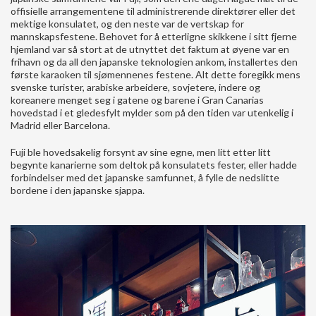
offisielle arrangementene til administrerende direktører eller det
mektige konsulatet, og den neste var de vertskap for
mannskapsfestene. Behovet for å etterligne skikkene i sitt fjerne
hjemland var så stort at de utnyttet det faktum at øyene var en
frihavn og da all den japanske teknologien ankom, installertes den
første karaoken til sjømennenes festene. Alt dette foregikk mens
svenske turister, arabiske arbeidere, sovjetere, indere og
koreanere menget seg i gatene og barene i Gran Canarias
hovedstad i et gledesfylt mylder som på den tiden var utenkelig i
Madrid eller Barcelona.
Fuji ble hovedsakelig forsynt av sine egne, men litt etter litt
begynte kanarierne som deltok på konsulatets fester, eller hadde
forbindelser med det japanske samfunnet, å fylle de nedslitte
bordene i den japanske sjappa.