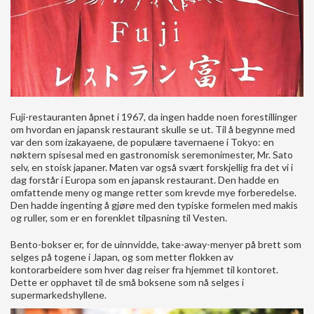
Fuji-restauranten åpnet i 1967, da ingen hadde noen forestillinger
om hvordan en japansk restaurant skulle se ut. Til å begynne med
var den som izakayaene, de populære tavernaene i Tokyo: en
nøktern spisesal med en gastronomisk seremonimester, Mr. Sato
selv, en stoisk japaner. Maten var også svært forskjellig fra det vi i
dag forstår i Europa som en japansk restaurant. Den hadde en
omfattende meny og mange retter som krevde mye forberedelse.
Den hadde ingenting å gjøre med den typiske formelen med makis
og ruller, som er en forenklet tilpasning til Vesten.
Bento-bokser er, for de uinnvidde, take-away-menyer på brett som
selges på togene i Japan, og som metter flokken av
kontorarbeidere som hver dag reiser fra hjemmet til kontoret.
Dette er opphavet til de små boksene som nå selges i
supermarkedshyllene.