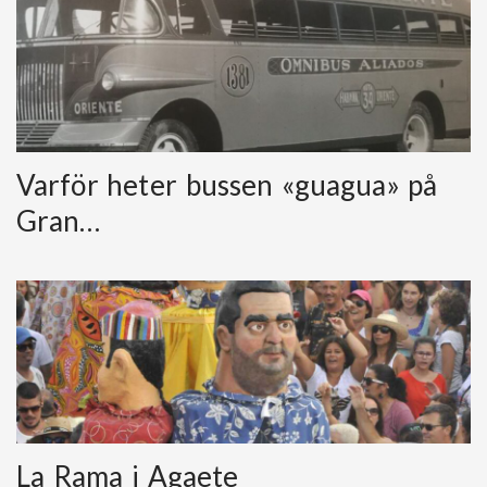
Varför heter bussen «guagua» på
Gran…
La Rama i Agaete