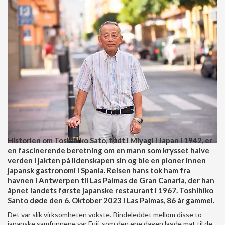
Historien om Toshihiko Sato, født i Miyagi i Japan i 1942, er
en fascinerende beretning om en mann som krysset halve
verden i jakten på lidenskapen sin og ble en pioner innen
japansk gastronomi i Spania. Reisen hans tok ham fra
havnen i Antwerpen til Las Palmas de Gran Canaria, der han
åpnet landets første japanske restaurant i 1967. Toshihiko
Santo døde den 6. Oktober 2023 i Las Palmas, 86 år gammel.
Det var slik virksomheten vokste. Bindeleddet mellom disse to
japanske samfunnene var Fuji, som den ene dagen lagde mat til de