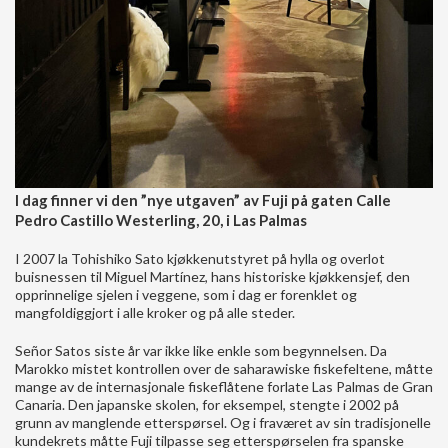
I dag finner vi den ”nye utgaven” av Fuji på gaten Calle
Pedro Castillo Westerling, 20, i Las Palmas
I 2007 la Tohishiko Sato kjøkkenutstyret på hylla og overlot
buisnessen til Miguel Martínez, hans historiske kjøkkensjef, den
opprinnelige sjelen i veggene, som i dag er forenklet og
mangfoldiggjort i alle kroker og på alle steder.
Señor Satos siste år var ikke like enkle som begynnelsen. Da
Marokko mistet kontrollen over de saharawiske fiskefeltene, måtte
mange av de internasjonale fiskeflåtene forlate Las Palmas de Gran
Canaria. Den japanske skolen, for eksempel, stengte i 2002 på
grunn av manglende etterspørsel. Og i fraværet av sin tradisjonelle
kundekrets måtte Fuji tilpasse seg etterspørselen fra spanske