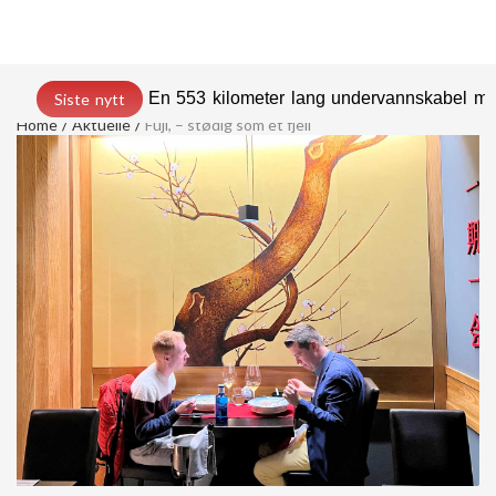
En 553 kilometer lang undervannskabel med
Siste nytt
Home
Aktuelle
Fuji, – stødig som et fjell