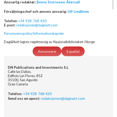
Ansvarlig redaktør:
Bente Storsveen Åkervall
Försäljningschef och annons ansvarig:
Ulf Lindblom
Telefon:
+34 928 768 420
E-post:
redaksjonen@dagnatt.com
Personvernspolicy/Informationskapsler
Dag&Natt lagres regelmessig av Nasjonalbiblioteket i Norge
Annonsere
Español
DN Publications and Investments S.L
Calle las Dalias,
Edificio Las Flores, 85Z
35100, San Agustin
Gran Canaria
Telefon:
+34 928 768 420
Send oss en epost:
redaksjonen@dagnatt.com