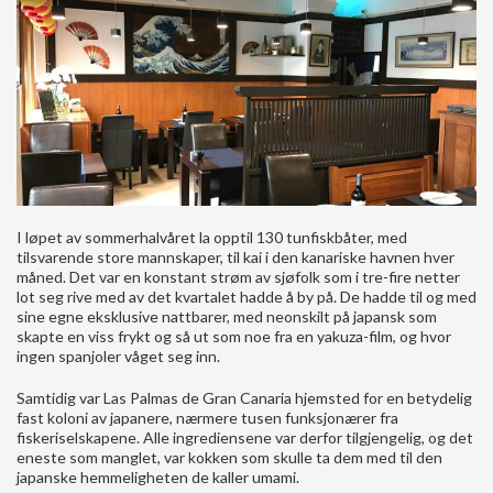
I løpet av sommerhalvåret la opptil 130 tunfiskbåter, med
tilsvarende store mannskaper, til kai i den kanariske havnen hver
måned. Det var en konstant strøm av sjøfolk som i tre-fire netter
lot seg rive med av det kvartalet hadde å by på. De hadde til og med
sine egne eksklusive nattbarer, med neonskilt på japansk som
skapte en viss frykt og så ut som noe fra en yakuza-film, og hvor
ingen spanjoler våget seg inn.
Samtidig var Las Palmas de Gran Canaria hjemsted for en betydelig
fast koloni av japanere, nærmere tusen funksjonærer fra
fiskeriselskapene. Alle ingrediensene var derfor tilgjengelig, og det
eneste som manglet, var kokken som skulle ta dem med til den
japanske hemmeligheten de kaller umami.