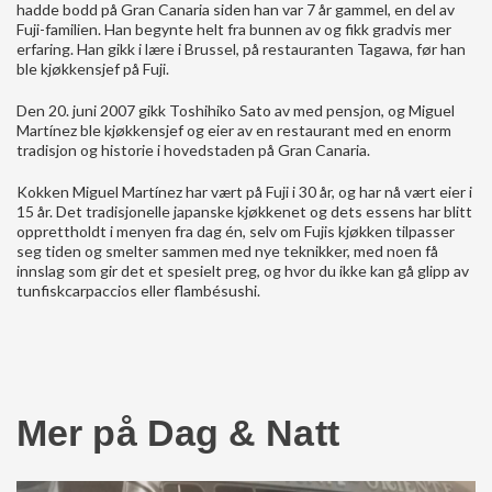
hadde bodd på Gran Canaria siden han var 7 år gammel, en del av
Fuji-familien. Han begynte helt fra bunnen av og fikk gradvis mer
erfaring. Han gikk i lære i Brussel, på restauranten Tagawa, før han
ble kjøkkensjef på Fuji.
Den 20. juni 2007 gikk Toshihiko Sato av med pensjon, og Miguel
Martínez ble kjøkkensjef og eier av en restaurant med en enorm
tradisjon og historie i hovedstaden på Gran Canaria.
Kokken Miguel Martínez har vært på Fuji i 30 år, og har nå vært eier i
15 år. Det tradisjonelle japanske kjøkkenet og dets essens har blitt
opprettholdt i menyen fra dag én, selv om Fujis kjøkken tilpasser
seg tiden og smelter sammen med nye teknikker, med noen få
innslag som gir det et spesielt preg, og hvor du ikke kan gå glipp av
tunfiskcarpaccios eller flambésushi.
Mer på Dag & Natt